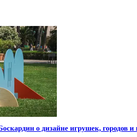
Боскардин о дизайне игрушек, городов и