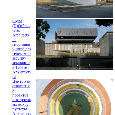
CMM
(H)Office /
Gets
Architects
—
гибридны
й штаб для
телеком- и
security-
компании
в Тебете
Архитекту
ра
Центр как
стратегия:
8
проектов,
выстроенн
ых вокруг
пустоты
Архитекту