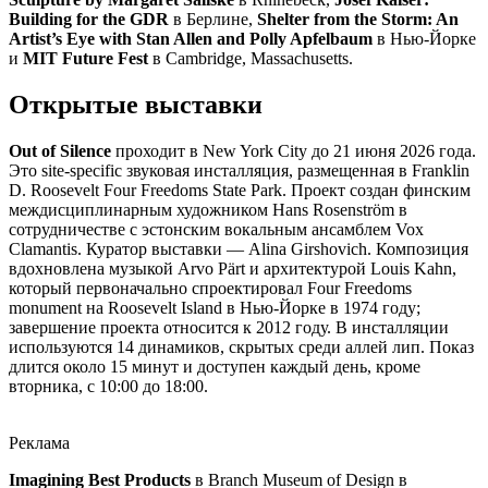
Building for the GDR
в Берлине,
Shelter from the Storm: An
Artist’s Eye with Stan Allen and Polly Apfelbaum
в Нью-Йорке
и
MIT Future Fest
в Cambridge, Massachusetts.
Открытые выставки
Out of Silence
проходит в New York City до 21 июня 2026 года.
Это site-specific звуковая инсталляция, размещенная в Franklin
D. Roosevelt Four Freedoms State Park. Проект создан финским
междисциплинарным художником Hans Rosenström в
сотрудничестве с эстонским вокальным ансамблем Vox
Clamantis. Куратор выставки — Alina Girshovich. Композиция
вдохновлена музыкой Arvo Pärt и архитектурой Louis Kahn,
который первоначально спроектировал Four Freedoms
monument на Roosevelt Island в Нью-Йорке в 1974 году;
завершение проекта относится к 2012 году. В инсталляции
используются 14 динамиков, скрытых среди аллей лип. Показ
длится около 15 минут и доступен каждый день, кроме
вторника, с 10:00 до 18:00.
Реклама
Imagining Best Products
в Branch Museum of Design в