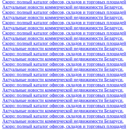
Скоро: полный каталог офисов, складов и торговых площадей
Актуальные новости коммерческой недвижимости Беларуси.
Скоро: полный каталог офисов, складов и торговых площадей
Актуальные новости коммерческой недвижимости Беларуси.
Скоро: полный каталог офисов, складов и торговых площадей
Актуальные новости коммерческой недвижимости Беларуси.
Скоро: полный каталог офисов, складов и торговых площадей
Актуальные новости коммерческой недвижимости Беларуси.
Скоро: полный каталог офисов, складов и торговых площадей
Актуальные новости коммерческой недвижимости Беларуси.
Скоро: полный каталог офисов, складов и торговых площадей
Актуальные новости коммерческой недвижимости Беларуси.
Скоро: полный каталог офисов, складов и торговых площадей
Актуальные новости коммерческой недвижимости Беларуси.
Скоро: полный каталог офисов, складов и торговых площадей
Актуальные новости коммерческой недвижимости Беларуси.
Скоро: полный каталог офисов, складов и торговых площадей
Актуальные новости коммерческой недвижимости Беларуси.
Скоро: полный каталог офисов, складов и торговых площадей
Актуальные новости коммерческой недвижимости Беларуси.
Скоро: полный каталог офисов, складов и торговых площадей
Актуальные новости коммерческой недвижимости Беларуси.
Скоро: полный каталог офисов, складов и торговых площадей
Актуальные новости коммерческой недвижимости Беларуси.
Скоро: полный каталог офисов, складов и торговых площадей