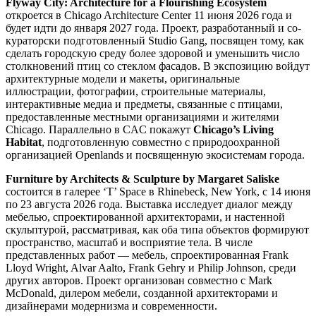
Flyway City: Architecture for a Flourishing Ecosystem
откроется в Chicago Architecture Center 11 июня 2026 года и
будет идти до января 2027 года. Проект, разработанный и со-
кураторски подготовленный Studio Gang, посвящен тому, как
сделать городскую среду более здоровой и уменьшить число
столкновений птиц со стеклом фасадов. В экспозицию войдут
архитектурные модели и макеты, оригинальные
иллюстрации, фотографии, строительные материалы,
интерактивные медиа и предметы, связанные с птицами,
предоставленные местными организациями и жителями
Chicago. Параллельно в CAC покажут
Chicago’s Living
Habitat
, подготовленную совместно с природоохранной
организацией Openlands и посвященную экосистемам города.
Furniture by Architects & Sculpture by Margaret Saliske
состоится в галерее ‘T’ Space в Rhinebeck, New York, с 14 июня
по 23 августа 2026 года. Выставка исследует диалог между
мебелью, спроектированной архитекторами, и настенной
скульптурой, рассматривая, как оба типа объектов формируют
пространство, масштаб и восприятие тела. В числе
представленных работ — мебель, спроектированная Frank
Lloyd Wright, Alvar Aalto, Frank Gehry и Philip Johnson, среди
других авторов. Проект организован совместно с Mark
McDonald, дилером мебели, созданной архитекторами и
дизайнерами модернизма и современности.