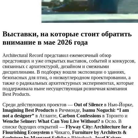
Выставки, на которые стоит обратить
внимание в мае 2026 года
Architectural Record представил ежемесячный обзор
предстоящих и уже открытых выставок, событий и конкурсов,
связанных с архитектурой, дизайном и смежными
дисциплинами. В подборку вошли экспозиции о зданиях,
безопасных для птиц, о низкоуглеродном проектировании, а
также о радикальных архитектурных экспериментах, которые
поддерживала ныне несуществующая розничная компания
Best Products.
Среди действующих проектов —
Out of Silence
в Нью-Йорке,
Imagining Best Products
в Ричмонде,
Isamu Noguchi: “I am
not a designer”
в Атланте,
Carbon Confessions
в Торонто и
Wenche Selmer: What Can You Live Without?
в Осло. В
списке будущих открытий —
Flyway City: Architecture for a
Flourishing Ecosystem
в Чикаго,
Furniture by Architects &
Sculpture by Margaret Saliske
в Rhinebeck,
Josef Kaiser: