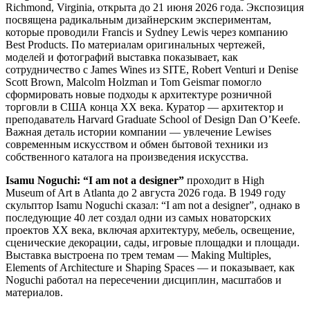
Richmond, Virginia, открыта до 21 июня 2026 года. Экспозиция
посвящена радикальным дизайнерским экспериментам,
которые проводили Francis и Sydney Lewis через компанию
Best Products. По материалам оригинальных чертежей,
моделей и фотографий выставка показывает, как
сотрудничество с James Wines из SITE, Robert Venturi и Denise
Scott Brown, Malcolm Holzman и Tom Geismar помогло
сформировать новые подходы к архитектуре розничной
торговли в США конца XX века. Куратор — архитектор и
преподаватель Harvard Graduate School of Design Dan O’Keefe.
Важная деталь истории компании — увлечение Lewises
современным искусством и обмен бытовой техники из
собственного каталога на произведения искусства.
Isamu Noguchi: “I am not a designer”
проходит в High
Museum of Art в Atlanta до 2 августа 2026 года. В 1949 году
скульптор Isamu Noguchi сказал: “I am not a designer”, однако в
последующие 40 лет создал одни из самых новаторских
проектов XX века, включая архитектуру, мебель, освещение,
сценические декорации, сады, игровые площадки и площади.
Выставка выстроена по трем темам — Making Multiples,
Elements of Architecture и Shaping Spaces — и показывает, как
Noguchi работал на пересечении дисциплин, масштабов и
материалов.