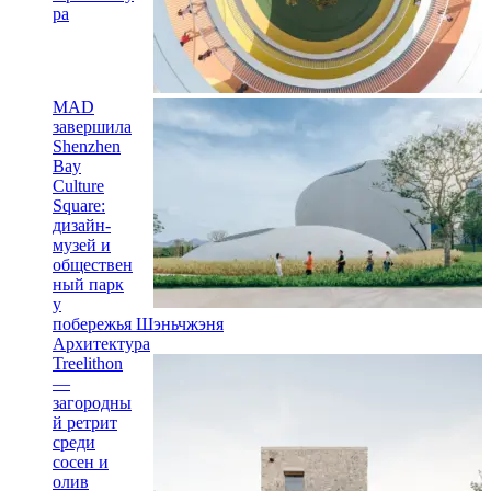
ра
MAD
завершила
Shenzhen
Bay
Culture
Square:
дизайн-
музей и
обществен
ный парк
у
побережья Шэньчжэня
Архитектура
Treelithon
—
загородны
й ретрит
среди
сосен и
олив