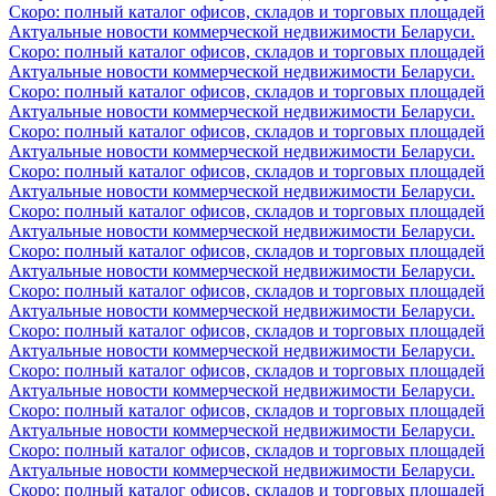
Скоро: полный каталог офисов, складов и торговых площадей
Актуальные новости коммерческой недвижимости Беларуси.
Скоро: полный каталог офисов, складов и торговых площадей
Актуальные новости коммерческой недвижимости Беларуси.
Скоро: полный каталог офисов, складов и торговых площадей
Актуальные новости коммерческой недвижимости Беларуси.
Скоро: полный каталог офисов, складов и торговых площадей
Актуальные новости коммерческой недвижимости Беларуси.
Скоро: полный каталог офисов, складов и торговых площадей
Актуальные новости коммерческой недвижимости Беларуси.
Скоро: полный каталог офисов, складов и торговых площадей
Актуальные новости коммерческой недвижимости Беларуси.
Скоро: полный каталог офисов, складов и торговых площадей
Актуальные новости коммерческой недвижимости Беларуси.
Скоро: полный каталог офисов, складов и торговых площадей
Актуальные новости коммерческой недвижимости Беларуси.
Скоро: полный каталог офисов, складов и торговых площадей
Актуальные новости коммерческой недвижимости Беларуси.
Скоро: полный каталог офисов, складов и торговых площадей
Актуальные новости коммерческой недвижимости Беларуси.
Скоро: полный каталог офисов, складов и торговых площадей
Актуальные новости коммерческой недвижимости Беларуси.
Скоро: полный каталог офисов, складов и торговых площадей
Актуальные новости коммерческой недвижимости Беларуси.
Скоро: полный каталог офисов, складов и торговых площадей