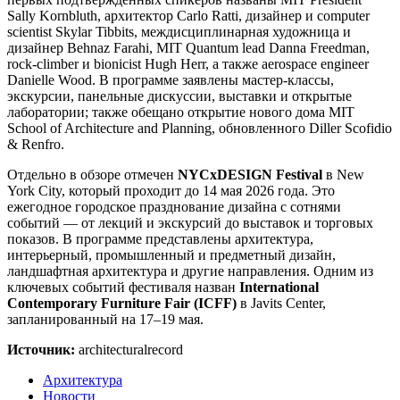
Sally Kornbluth, архитектор Carlo Ratti, дизайнер и computer
scientist Skylar Tibbits, междисциплинарная художница и
дизайнер Behnaz Farahi, MIT Quantum lead Danna Freedman,
rock-climber и bionicist Hugh Herr, а также aerospace engineer
Danielle Wood. В программе заявлены мастер-классы,
экскурсии, панельные дискуссии, выставки и открытые
лаборатории; также обещано открытие нового дома MIT
School of Architecture and Planning, обновленного Diller Scofidio
& Renfro.
Отдельно в обзоре отмечен
NYCxDESIGN Festival
в New
York City, который проходит до 14 мая 2026 года. Это
ежегодное городское празднование дизайна с сотнями
событий — от лекций и экскурсий до выставок и торговых
показов. В программе представлены архитектура,
интерьерный, промышленный и предметный дизайн,
ландшафтная архитектура и другие направления. Одним из
ключевых событий фестиваля назван
International
Contemporary Furniture Fair (ICFF)
в Javits Center,
запланированный на 17–19 мая.
Источник:
architecturalrecord
Архитектура
Новости