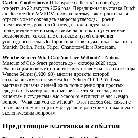
Carbon Confessions
в Urbanspace Gallery в Toronto будет
открыта до 22 августа 2026 года. Передвижная выставка Dutch
architecture firm MVRDV посвящена тому, как строительная
отрасль может сокращать выбросы углерода. Проект
предлагает откровенный взгляд на идеи, идеалы и
повседневные действия, а также на ошибки и упущенные
возможности, связанные с поиском путей снижения
углеродного следа. До Торонто выставка уже показывалась в
Munich, Berlin, Paris, Taipei, Charlottesville и Rotterdam.
Wenche Selmer: What Can You Live Without?
в National
Museum of Oslo будет работать до 4 октября 2026 года.
Экспозиция знакомит с творчеством норвежского архитектора
Wenche Selmer (1920–98), многие проекты которой
создавались вместе с мужем Jens Selmer (1911–95). Тема
выставки связана с идеей жить полноценно при простых
средствах. В материалах отмечается, что Selmer задавала
клиентам и студентам Oslo School of Architecture and Design
вопрос: “What can you do without?” Этот подход был связан с
послевоенным дефицитом ресурсов и растущим вниманием к
экологическим вопросам.
Предстоящие выставки и события