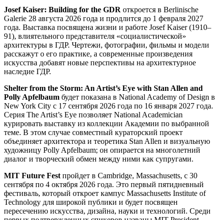
Josef Kaiser: Building for the GDR
откроется в Berlinische
Galerie 28 августа 2026 года и продлится до 1 февраля 2027
года. Выставка посвящена жизни и работе Josef Kaiser (1910–
91), влиятельного представителя «социалистической»
архитектуры в ГДР. Чертежи, фотографии, фильмы и модели
расскажут о его практике, а современные произведения
искусства добавят новые перспективы на архитектурное
наследие ГДР.
Shelter from the Storm: An Artist’s Eye with Stan Allen and
Polly Apfelbaum
будет показана в National Academy of Design в
New York City с 17 сентября 2026 года по 16 января 2027 года.
Серия The Artist’s Eye позволяет National Academician
курировать выставку из коллекции Академии по выбранной
теме. В этом случае совместный кураторский проект
объединяет архитектора и теоретика Stan Allen и визуальную
художницу Polly Apfelbaum; он опирается на многолетний
диалог и творческий обмен между ними как супругами.
MIT Future Fest
пройдет в Cambridge, Massachusetts, с 30
сентября по 4 октября 2026 года. Это первый пятидневный
фестиваль, который откроет кампус Massachusetts Institute of
Technology для широкой публики и будет посвящен
пересечению искусства, дизайна, науки и технологий. Среди
первых подтвержденных спикеров названы MIT President