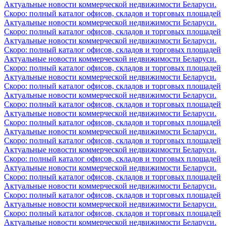
Актуальные новости коммерческой недвижимости Беларуси.
Скоро: полный каталог офисов, складов и торговых площадей
Актуальные новости коммерческой недвижимости Беларуси.
Скоро: полный каталог офисов, складов и торговых площадей
Актуальные новости коммерческой недвижимости Беларуси.
Скоро: полный каталог офисов, складов и торговых площадей
Актуальные новости коммерческой недвижимости Беларуси.
Скоро: полный каталог офисов, складов и торговых площадей
Актуальные новости коммерческой недвижимости Беларуси.
Скоро: полный каталог офисов, складов и торговых площадей
Актуальные новости коммерческой недвижимости Беларуси.
Скоро: полный каталог офисов, складов и торговых площадей
Актуальные новости коммерческой недвижимости Беларуси.
Скоро: полный каталог офисов, складов и торговых площадей
Актуальные новости коммерческой недвижимости Беларуси.
Скоро: полный каталог офисов, складов и торговых площадей
Актуальные новости коммерческой недвижимости Беларуси.
Скоро: полный каталог офисов, складов и торговых площадей
Актуальные новости коммерческой недвижимости Беларуси.
Скоро: полный каталог офисов, складов и торговых площадей
Актуальные новости коммерческой недвижимости Беларуси.
Скоро: полный каталог офисов, складов и торговых площадей
Актуальные новости коммерческой недвижимости Беларуси.
Скоро: полный каталог офисов, складов и торговых площадей
Актуальные новости коммерческой недвижимости Беларуси.