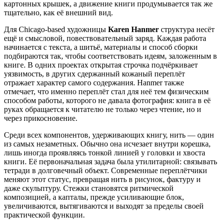
картонных крышек, а движение книги продумывается так же
тщательно, как её внешний вид.
Для Chicago-based художницы
Karen Hanmer
структура несёт
ещё и смысловой, повествовательный заряд. Каждая работа
начинается с текста, а шитьё, материалы и способ сборки
подбираются так, чтобы соответствовать идеям, заложенным в
книге. В одних проектах открытая строчка подчёркивает
уязвимость, в других сдержанный кожаный переплёт
отражает характер самого содержания. Hanmer также
отмечает, что именно переплёт стал для неё тем физическим
способом работы, которого не давала фотография: книга в её
руках обращается к читателю не только через чтение, но и
через прикосновение.
Среди всех компонентов, удерживающих книгу, нить — один
из самых незаметных. Обычно она исчезает внутри корешка,
лишь иногда проявляясь тонкой линией у головки и хвоста
книги. Её первоначальная задача была утилитарной: связывать
тетради в долговечный объект. Современные переплётчики
меняют этот статус, превращая нить в рисунок, фактуру и
даже скульптуру. Стежки становятся ритмической
композицией, а капталы, прежде усиливающие блок,
увеличиваются, вытягиваются и выходят за пределы своей
практической функции.