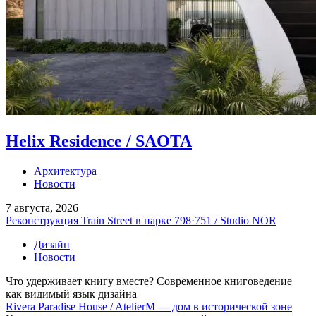
Helix Residence / SAOTA
Архитектура
Новости
7 августа, 2026
Реконструкция Train Street в парке 798·751 / Studio NOR
Дизайн
Новости
Что удерживает книгу вместе? Современное книговедение
как видимый язык дизайна
Rivera Paradise House / AtelierM — дом в исторической зоне