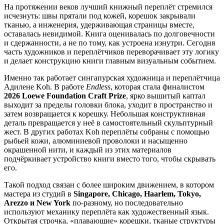
На протяжении веков лучший книжный переплёт стремился
исчезнуть: швы прятали под кожей, корешок закрывали
тканью, а инженерия, удерживающая страницы вместе,
оставалась невидимой. Книга оценивалась по долговечности
и сдержанности, а не по тому, как устроена изнутри. Сегодня
часть художников и переплётчиков переворачивает эту логику
и делает конструкцию книги главным визуальным событием.
Именно так работает сингапурская художница и переплётчица
Адилене Koh. В работе
Endless
, которая стала финалистом
2026 Loewe Foundation Craft Prize
, ярко вышитый каптал
выходит за пределы головки блока, уходит в пространство и
затем возвращается к корешку. Небольшая конструктивная
деталь превращается у неё в самостоятельный скульптурный
жест. В других работах Koh переплёты собраны с помощью
рыбьей кожи, алюминиевой проволоки и насыщенно
окрашенной нити, и каждый из этих материалов
подчёркивает устройство книги вместо того, чтобы скрывать
его.
Такой подход связан с более широким движением, в котором
мастера из студий в
Singapore, Chicago, Haarlem, Tokyo,
Arezzo и New York
по-разному, но последовательно
используют механику переплёта как художественный язык.
Открытая строчка, «плавающие» корешки, тканые структуры