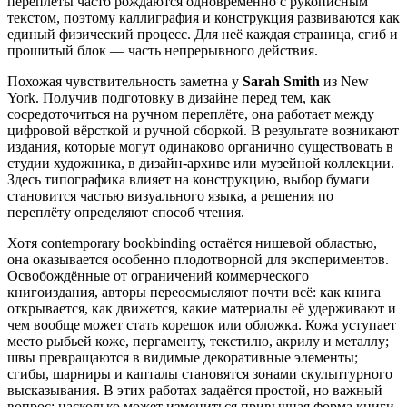
переплёты часто рождаются одновременно с рукописным
текстом, поэтому каллиграфия и конструкция развиваются как
единый физический процесс. Для неё каждая страница, сгиб и
прошитый блок — часть непрерывного действия.
Похожая чувствительность заметна у
Sarah Smith
из New
York. Получив подготовку в дизайне перед тем, как
сосредоточиться на ручном переплёте, она работает между
цифровой вёрсткой и ручной сборкой. В результате возникают
издания, которые могут одинаково органично существовать в
студии художника, в дизайн-архиве или музейной коллекции.
Здесь типографика влияет на конструкцию, выбор бумаги
становится частью визуального языка, а решения по
переплёту определяют способ чтения.
Хотя contemporary bookbinding остаётся нишевой областью,
она оказывается особенно плодотворной для экспериментов.
Освобождённые от ограничений коммерческого
книгоиздания, авторы переосмысляют почти всё: как книга
открывается, как движется, какие материалы её удерживают и
чем вообще может стать корешок или обложка. Кожа уступает
место рыбьей коже, пергаменту, текстилю, акрилу и металлу;
швы превращаются в видимые декоративные элементы;
сгибы, шарниры и капталы становятся зонами скульптурного
высказывания. В этих работах задаётся простой, но важный
вопрос: насколько может измениться привычная форма книги