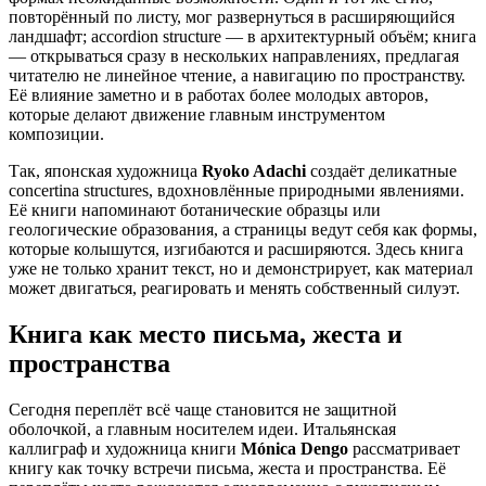
повторённый по листу, мог развернуться в расширяющийся
ландшафт; accordion structure — в архитектурный объём; книга
— открываться сразу в нескольких направлениях, предлагая
читателю не линейное чтение, а навигацию по пространству.
Её влияние заметно и в работах более молодых авторов,
которые делают движение главным инструментом
композиции.
Так, японская художница
Ryoko Adachi
создаёт деликатные
concertina structures, вдохновлённые природными явлениями.
Её книги напоминают ботанические образцы или
геологические образования, а страницы ведут себя как формы,
которые колышутся, изгибаются и расширяются. Здесь книга
уже не только хранит текст, но и демонстрирует, как материал
может двигаться, реагировать и менять собственный силуэт.
Книга как место письма, жеста и
пространства
Сегодня переплёт всё чаще становится не защитной
оболочкой, а главным носителем идеи. Итальянская
каллиграф и художница книги
Mónica Dengo
рассматривает
книгу как точку встречи письма, жеста и пространства. Её