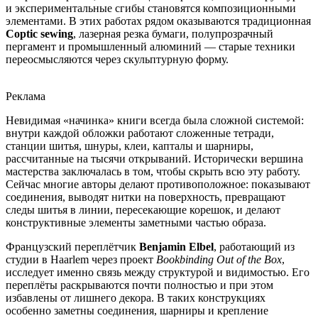
и экспериментальные сгибы становятся композиционными
элементами. В этих работах рядом оказываются традиционная
Coptic sewing
, лазерная резка бумаги, полупрозрачный
пергамент и промышленный алюминий — старые техники
переосмысляются через скульптурную форму.
Реклама
Невидимая «начинка» книги всегда была сложной системой:
внутри каждой обложки работают сложенные тетради,
станции шитья, шнуры, клеи, капталы и шарниры,
рассчитанные на тысячи открываний. Исторически вершина
мастерства заключалась в том, чтобы скрыть всю эту работу.
Сейчас многие авторы делают противоположное: показывают
соединения, выводят нитки на поверхность, превращают
следы шитья в линии, пересекающие корешок, и делают
конструктивные элементы заметными частью образа.
Французский переплётчик
Benjamin Elbel
, работающий из
студии в Haarlem через проект
Bookbinding Out of the Box
,
исследует именно связь между структурой и видимостью. Его
переплёты раскрываются почти полностью и при этом
избавлены от лишнего декора. В таких конструкциях
особенно заметны соединения, шарниры и крепление