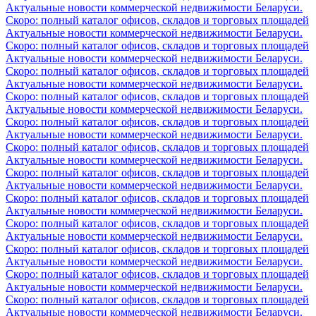
Актуальные новости коммерческой недвижимости Беларуси.
Скоро: полный каталог офисов, складов и торговых площадей
Актуальные новости коммерческой недвижимости Беларуси.
Скоро: полный каталог офисов, складов и торговых площадей
Актуальные новости коммерческой недвижимости Беларуси.
Скоро: полный каталог офисов, складов и торговых площадей
Актуальные новости коммерческой недвижимости Беларуси.
Скоро: полный каталог офисов, складов и торговых площадей
Актуальные новости коммерческой недвижимости Беларуси.
Скоро: полный каталог офисов, складов и торговых площадей
Актуальные новости коммерческой недвижимости Беларуси.
Скоро: полный каталог офисов, складов и торговых площадей
Актуальные новости коммерческой недвижимости Беларуси.
Скоро: полный каталог офисов, складов и торговых площадей
Актуальные новости коммерческой недвижимости Беларуси.
Скоро: полный каталог офисов, складов и торговых площадей
Актуальные новости коммерческой недвижимости Беларуси.
Скоро: полный каталог офисов, складов и торговых площадей
Актуальные новости коммерческой недвижимости Беларуси.
Скоро: полный каталог офисов, складов и торговых площадей
Актуальные новости коммерческой недвижимости Беларуси.
Скоро: полный каталог офисов, складов и торговых площадей
Актуальные новости коммерческой недвижимости Беларуси.
Скоро: полный каталог офисов, складов и торговых площадей
Актуальные новости коммерческой недвижимости Беларуси.