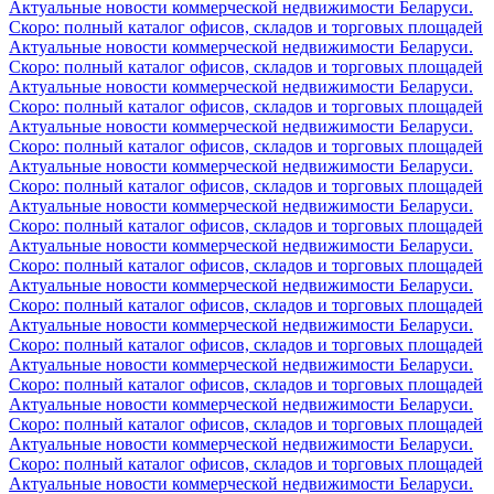
Актуальные новости коммерческой недвижимости Беларуси.
Скоро: полный каталог офисов, складов и торговых площадей
Актуальные новости коммерческой недвижимости Беларуси.
Скоро: полный каталог офисов, складов и торговых площадей
Актуальные новости коммерческой недвижимости Беларуси.
Скоро: полный каталог офисов, складов и торговых площадей
Актуальные новости коммерческой недвижимости Беларуси.
Скоро: полный каталог офисов, складов и торговых площадей
Актуальные новости коммерческой недвижимости Беларуси.
Скоро: полный каталог офисов, складов и торговых площадей
Актуальные новости коммерческой недвижимости Беларуси.
Скоро: полный каталог офисов, складов и торговых площадей
Актуальные новости коммерческой недвижимости Беларуси.
Скоро: полный каталог офисов, складов и торговых площадей
Актуальные новости коммерческой недвижимости Беларуси.
Скоро: полный каталог офисов, складов и торговых площадей
Актуальные новости коммерческой недвижимости Беларуси.
Скоро: полный каталог офисов, складов и торговых площадей
Актуальные новости коммерческой недвижимости Беларуси.
Скоро: полный каталог офисов, складов и торговых площадей
Актуальные новости коммерческой недвижимости Беларуси.
Скоро: полный каталог офисов, складов и торговых площадей
Актуальные новости коммерческой недвижимости Беларуси.
Скоро: полный каталог офисов, складов и торговых площадей
Актуальные новости коммерческой недвижимости Беларуси.