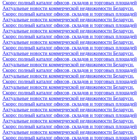
Скоро: полный каталог офисов, складов и торговых площадей
Актуальные новости коммерческой недвижимости Беларуси.
Скоро: полный каталог офисов, складов и торговых площадей
Актуальные новости коммерческой недвижимости Беларуси.
Скоро: полный каталог офисов, складов и торговых площадей
Актуальные новости коммерческой недвижимости Беларуси.
Скоро: полный каталог офисов, складов и торговых площадей
Актуальные новости коммерческой недвижимости Беларуси.
Скоро: полный каталог офисов, складов и торговых площадей
Актуальные новости коммерческой недвижимости Беларуси.
Скоро: полный каталог офисов, складов и торговых площадей
Актуальные новости коммерческой недвижимости Беларуси.
Скоро: полный каталог офисов, складов и торговых площадей
Актуальные новости коммерческой недвижимости Беларуси.
Скоро: полный каталог офисов, складов и торговых площадей
Актуальные новости коммерческой недвижимости Беларуси.
Скоро: полный каталог офисов, складов и торговых площадей
Актуальные новости коммерческой недвижимости Беларуси.
Скоро: полный каталог офисов, складов и торговых площадей
Актуальные новости коммерческой недвижимости Беларуси.
Скоро: полный каталог офисов, складов и торговых площадей
Актуальные новости коммерческой недвижимости Беларуси.
Скоро: полный каталог офисов, складов и торговых площадей
Актуальные новости коммерческой недвижимости Беларуси.
Скоро: полный каталог офисов, складов и торговых площадей