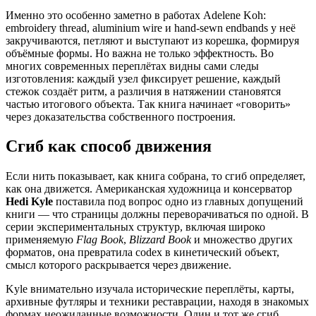
Именно это особенно заметно в работах Adelene Koh:
embroidery thread, aluminium wire и hand-sewn endbands у неё
закручиваются, петляют и выступают из корешка, формируя
объёмные формы. Но важна не только эффектность. Во
многих современных переплётах видны сами следы
изготовления: каждый узел фиксирует решение, каждый
стежок создаёт ритм, а различия в натяжении становятся
частью итогового объекта. Так книга начинает «говорить»
через доказательства собственного построения.
Сгиб как способ движения
Если нить показывает, как книга собрана, то сгиб определяет,
как она движется. Американская художница и консерватор
Hedi Kyle
поставила под вопрос одно из главных допущений
книги — что страницы должны переворачиваться по одной. В
серии экспериментальных структур, включая широко
применяемую
Flag Book
,
Blizzard Book
и множество других
форматов, она превратила codex в кинетический объект,
смысл которого раскрывается через движение.
Kyle внимательно изучала исторические переплёты, карты,
архивные футляры и техники реставрации, находя в знакомых
формах неожиданные возможности. Один и тот же сгиб,