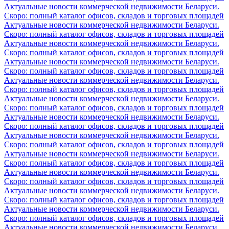
Актуальные новости коммерческой недвижимости Беларуси.
Скоро: полный каталог офисов, складов и торговых площадей
Актуальные новости коммерческой недвижимости Беларуси.
Скоро: полный каталог офисов, складов и торговых площадей
Актуальные новости коммерческой недвижимости Беларуси.
Скоро: полный каталог офисов, складов и торговых площадей
Актуальные новости коммерческой недвижимости Беларуси.
Скоро: полный каталог офисов, складов и торговых площадей
Актуальные новости коммерческой недвижимости Беларуси.
Скоро: полный каталог офисов, складов и торговых площадей
Актуальные новости коммерческой недвижимости Беларуси.
Скоро: полный каталог офисов, складов и торговых площадей
Актуальные новости коммерческой недвижимости Беларуси.
Скоро: полный каталог офисов, складов и торговых площадей
Актуальные новости коммерческой недвижимости Беларуси.
Скоро: полный каталог офисов, складов и торговых площадей
Актуальные новости коммерческой недвижимости Беларуси.
Скоро: полный каталог офисов, складов и торговых площадей
Актуальные новости коммерческой недвижимости Беларуси.
Скоро: полный каталог офисов, складов и торговых площадей
Актуальные новости коммерческой недвижимости Беларуси.
Скоро: полный каталог офисов, складов и торговых площадей
Актуальные новости коммерческой недвижимости Беларуси.
Скоро: полный каталог офисов, складов и торговых площадей
Актуальные новости коммерческой недвижимости Беларуси.