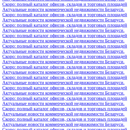
Скоро: полный каталог офисов, складов и торговых площадей
Актуальные новости коммерческой недвижимости Беларуси.
Скоро: полный каталог офисов, складов и торговых площадей
Актуальные новости коммерческой недвижимости Беларуси.
Скоро: полный каталог офисов, складов и торговых площадей
Актуальные новости коммерческой недвижимости Беларуси.
Скоро: полный каталог офисов, складов и торговых площадей
Актуальные новости коммерческой недвижимости Беларуси.
Скоро: полный каталог офисов, складов и торговых площадей
Актуальные новости коммерческой недвижимости Беларуси.
Скоро: полный каталог офисов, складов и торговых площадей
Актуальные новости коммерческой недвижимости Беларуси.
Скоро: полный каталог офисов, складов и торговых площадей
Актуальные новости коммерческой недвижимости Беларуси.
Скоро: полный каталог офисов, складов и торговых площадей
Актуальные новости коммерческой недвижимости Беларуси.
Скоро: полный каталог офисов, складов и торговых площадей
Актуальные новости коммерческой недвижимости Беларуси.
Скоро: полный каталог офисов, складов и торговых площадей
Актуальные новости коммерческой недвижимости Беларуси.
Скоро: полный каталог офисов, складов и торговых площадей
Актуальные новости коммерческой недвижимости Беларуси.
Скоро: полный каталог офисов, складов и торговых площадей
Актуальные новости коммерческой недвижимости Беларуси.
Скоро: полный каталог офисов, складов и торговых площадей