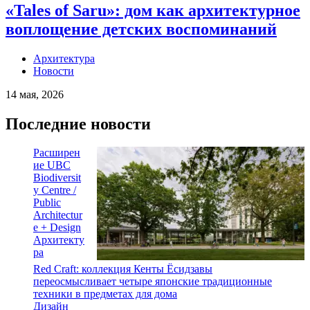
«Tales of Saru»: дом как архитектурное
воплощение детских воспоминаний
Архитектура
Новости
14 мая, 2026
Последние новости
Расширен
ие UBC
Biodiversit
y Centre /
Public
Architectur
e + Design
Архитекту
ра
Red Craft: коллекция Кенты Ёсидзавы
переосмысливает четыре японские традиционные
техники в предметах для дома
Дизайн