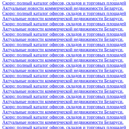
Скоро: полный каталог офисов, складов и торговых площадей
Актуальные новости коммерческой недвижимости Беларуси.
Скоро: полный каталог офисов, складов и торговых площадей
Актуальные новости коммерческой недвижимости Беларуси.
Скоро: полный каталог офисов, складов и торговых площадей
Актуальные новости коммерческой недвижимости Беларуси.
Скоро: полный каталог офисов, складов и торговых площадей
Актуальные новости коммерческой недвижимости Беларуси.
Скоро: полный каталог офисов, складов и торговых площадей
Актуальные новости коммерческой недвижимости Беларуси.
Скоро: полный каталог офисов, складов и торговых площадей
Актуальные новости коммерческой недвижимости Беларуси.
Скоро: полный каталог офисов, складов и торговых площадей
Актуальные новости коммерческой недвижимости Беларуси.
Скоро: полный каталог офисов, складов и торговых площадей
Актуальные новости коммерческой недвижимости Беларуси.
Скоро: полный каталог офисов, складов и торговых площадей
Актуальные новости коммерческой недвижимости Беларуси.
Скоро: полный каталог офисов, складов и торговых площадей
Актуальные новости коммерческой недвижимости Беларуси.
Скоро: полный каталог офисов, складов и торговых площадей
Актуальные новости коммерческой недвижимости Беларуси.
Скоро: полный каталог офисов, складов и торговых площадей
Актуальные новости коммерческой недвижимости Беларуси.
Скоро: полный каталог офисов, складов и торговых площадей