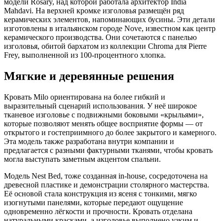
модели Rosary, над которой работала архитектор India
Mahdavi. На верхней кромке изголовья размещён ряд
керамических элементов, напоминающих бусины. Эти детали
изготовлены в итальянском городе Nove, известном как центр
керамического производства. Они сочетаются с панелью
изголовья, обитой бархатом из коллекции Chroma для Pierre
Frey, выполненной из 100-процентного хлопка.
Мягкие и деревянные решения
Кровать Milo ориентирована на более гибкий и
выразительный сценарий использования. У неё широкое
тканевое изголовье с подвижными боковыми «крыльями»,
которые позволяют менять общее восприятие формы — от
открытого и гостеприимного до более закрытого и камерного.
Эта модель также разработана внутри компании и
предлагается с разными фактурными тканями, чтобы кровать
могла выступать заметным акцентом спальни.
Модель Nest Bed, тоже созданная in-house, сосредоточена на
древесной пластике и демонстрации столярного мастерства.
Её основой стала конструкция из ясеня с тонкими, мягко
изогнутыми панелями, которые передают ощущение
одновременно лёгкости и прочности. Кровать отделана
натуральными красками, а изголовье выполнено узким и