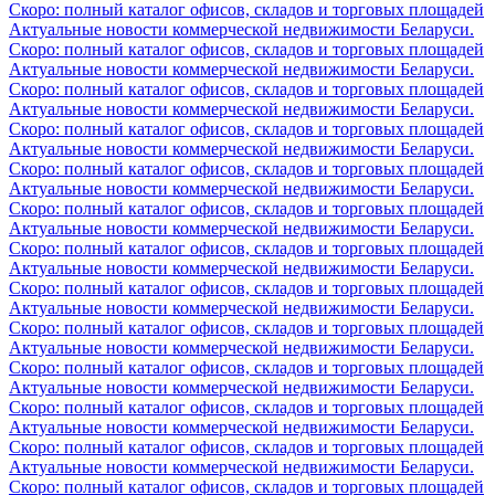
Скоро: полный каталог офисов, складов и торговых площадей
Актуальные новости коммерческой недвижимости Беларуси.
Скоро: полный каталог офисов, складов и торговых площадей
Актуальные новости коммерческой недвижимости Беларуси.
Скоро: полный каталог офисов, складов и торговых площадей
Актуальные новости коммерческой недвижимости Беларуси.
Скоро: полный каталог офисов, складов и торговых площадей
Актуальные новости коммерческой недвижимости Беларуси.
Скоро: полный каталог офисов, складов и торговых площадей
Актуальные новости коммерческой недвижимости Беларуси.
Скоро: полный каталог офисов, складов и торговых площадей
Актуальные новости коммерческой недвижимости Беларуси.
Скоро: полный каталог офисов, складов и торговых площадей
Актуальные новости коммерческой недвижимости Беларуси.
Скоро: полный каталог офисов, складов и торговых площадей
Актуальные новости коммерческой недвижимости Беларуси.
Скоро: полный каталог офисов, складов и торговых площадей
Актуальные новости коммерческой недвижимости Беларуси.
Скоро: полный каталог офисов, складов и торговых площадей
Актуальные новости коммерческой недвижимости Беларуси.
Скоро: полный каталог офисов, складов и торговых площадей
Актуальные новости коммерческой недвижимости Беларуси.
Скоро: полный каталог офисов, складов и торговых площадей
Актуальные новости коммерческой недвижимости Беларуси.
Скоро: полный каталог офисов, складов и торговых площадей