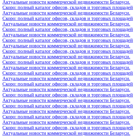
Актуальные новости коммерческой недвижимости Беларуси.
Скоро: полный каталог офисов, складов и торговых площадей
Актуальные новости коммерческой недвижимости Беларуси.
Скоро: полный каталог офисов, складов и торговых площадей
Актуальные новости коммерческой недвижимости Беларуси.
Скоро: полный каталог офисов, складов и торговых площадей
Актуальные новости коммерческой недвижимости Беларуси.
Скоро: полный каталог офисов, складов и торговых площадей
Актуальные новости коммерческой недвижимости Беларуси.
Скоро: полный каталог офисов, складов и торговых площадей
Актуальные новости коммерческой недвижимости Беларуси.
Скоро: полный каталог офисов, складов и торговых площадей
Актуальные новости коммерческой недвижимости Беларуси.
Скоро: полный каталог офисов, складов и торговых площадей
Актуальные новости коммерческой недвижимости Беларуси.
Скоро: полный каталог офисов, складов и торговых площадей
Актуальные новости коммерческой недвижимости Беларуси.
Скоро: полный каталог офисов, складов и торговых площадей
Актуальные новости коммерческой недвижимости Беларуси.
Скоро: полный каталог офисов, складов и торговых площадей
Актуальные новости коммерческой недвижимости Беларуси.
Скоро: полный каталог офисов, складов и торговых площадей
Актуальные новости коммерческой недвижимости Беларуси.
Скоро: полный каталог офисов, складов и торговых площадей
Актуальные новости коммерческой недвижимости Беларуси.