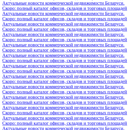
Актуальные новости коммерческой недвижимости Беларуси.
Скоро: полный каталог офисов, складов и торговых площадей
Актуальные новости коммерческой недвижимости Беларуси.
Скоро: полный каталог офисов, складов и торговых площадей
Актуальные новости коммерческой недвижимости Беларуси.
Скоро: полный каталог офисов, складов и торговых площадей
Актуальные новости коммерческой недвижимости Беларуси.
Скоро: полный каталог офисов, складов и торговых площадей
Актуальные новости коммерческой недвижимости Беларуси.
Скоро: полный каталог офисов, складов и торговых площадей
Актуальные новости коммерческой недвижимости Беларуси.
Скоро: полный каталог офисов, складов и торговых площадей
Актуальные новости коммерческой недвижимости Беларуси.
Скоро: полный каталог офисов, складов и торговых площадей
Актуальные новости коммерческой недвижимости Беларуси.
Скоро: полный каталог офисов, складов и торговых площадей
Актуальные новости коммерческой недвижимости Беларуси.
Скоро: полный каталог офисов, складов и торговых площадей
Актуальные новости коммерческой недвижимости Беларуси.
Скоро: полный каталог офисов, складов и торговых площадей
Актуальные новости коммерческой недвижимости Беларуси.
Скоро: полный каталог офисов, складов и торговых площадей
Актуальные новости коммерческой недвижимости Беларуси.
Скоро: полный каталог офисов, складов и торговых площадей
Актуальные новости коммерческой недвижимости Беларуси.