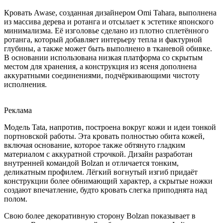
Кровать Awase, созданная дизайнером Omi Tahara, выполнена
из массива дерева и ротанга и отсылает к эстетике японского
минимализма. Её изголовье сделано из плотно сплетённого
ротанга, который добавляет интерьеру тепла и фактурной
глубины, а также может быть выполнено в тканевой обивке.
В основании использована низкая платформа со скрытым
местом для хранения, а конструкция из ясеня дополнена
аккуратными соединениями, подчёркивающими чистоту
исполнения.
Реклама
Модель Tata, напротив, построена вокруг кожи и идеи тонкой
портновской работы. Эта кровать полностью обита кожей,
включая основание, которое также обтянуто гладким
материалом с аккуратной строчкой. Дизайн разработан
внутренней командой Bolzan и отличается тонким,
деликатным профилем. Лёгкий вогнутый изгиб придаёт
конструкции более обнимающий характер, а скрытые ножки
создают впечатление, будто кровать слегка приподнята над
полом.
Свою более декоративную сторону Bolzan показывает в