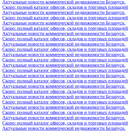
Актуальные новости коммерческой недвижимости Беларуси.
Скоро: полный каталог офисов, складов и торговых площадей
Актуальные новости коммерческой недвижимости Беларуси.
Скоро: полный каталог офисов, складов и торговых площадей
Актуальные новости коммерческой недвижимости Беларуси.
Скоро: полный каталог офисов, складов и торговых площадей
Актуальные новости коммерческой недвижимости Беларуси.
Скоро: полный каталог офисов, складов и торговых площадей
Актуальные новости коммерческой недвижимости Беларуси.
Скоро: полный каталог офисов, складов и торговых площадей
Актуальные новости коммерческой недвижимости Беларуси.
Скоро: полный каталог офисов, складов и торговых площадей
Актуальные новости коммерческой недвижимости Беларуси.
Скоро: полный каталог офисов, складов и торговых площадей
Актуальные новости коммерческой недвижимости Беларуси.
Скоро: полный каталог офисов, складов и торговых площадей
Актуальные новости коммерческой недвижимости Беларуси.
Скоро: полный каталог офисов, складов и торговых площадей
Актуальные новости коммерческой недвижимости Беларуси.
Скоро: полный каталог офисов, складов и торговых площадей
Актуальные новости коммерческой недвижимости Беларуси.
Скоро: полный каталог офисов, складов и торговых площадей
Актуальные новости коммерческой недвижимости Беларуси.
Скоро: полный каталог офисов, складов и торговых площадей
Актуальные новости коммерческой недвижимости Беларуси.