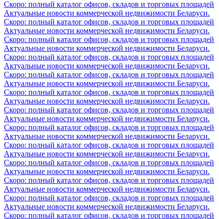
Скоро: полный каталог офисов, складов и торговых площадей
Актуальные новости коммерческой недвижимости Беларуси.
Скоро: полный каталог офисов, складов и торговых площадей
Актуальные новости коммерческой недвижимости Беларуси.
Скоро: полный каталог офисов, складов и торговых площадей
Актуальные новости коммерческой недвижимости Беларуси.
Скоро: полный каталог офисов, складов и торговых площадей
Актуальные новости коммерческой недвижимости Беларуси.
Скоро: полный каталог офисов, складов и торговых площадей
Актуальные новости коммерческой недвижимости Беларуси.
Скоро: полный каталог офисов, складов и торговых площадей
Актуальные новости коммерческой недвижимости Беларуси.
Скоро: полный каталог офисов, складов и торговых площадей
Актуальные новости коммерческой недвижимости Беларуси.
Скоро: полный каталог офисов, складов и торговых площадей
Актуальные новости коммерческой недвижимости Беларуси.
Скоро: полный каталог офисов, складов и торговых площадей
Актуальные новости коммерческой недвижимости Беларуси.
Скоро: полный каталог офисов, складов и торговых площадей
Актуальные новости коммерческой недвижимости Беларуси.
Скоро: полный каталог офисов, складов и торговых площадей
Актуальные новости коммерческой недвижимости Беларуси.
Скоро: полный каталог офисов, складов и торговых площадей
Актуальные новости коммерческой недвижимости Беларуси.
Скоро: полный каталог офисов, складов и торговых площадей