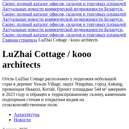
Скоро: полный каталог офисов, складов и торговых площадей
Актуальные новости коммерческой недвижимости Беларуси.
Скоро: полный каталог офисов, складов и торговых площадей
Актуальные новости коммерческой недвижимости Беларуси.
Скоро: полный каталог офисов, складов и торговых площадей
Актуальные новости коммерческой недвижимости Беларуси.
Скоро: полный каталог офисов, складов и торговых площадей
Главная страница
LuZhai Cottage / kooo architects
LuZhai Cottage / kooo
architects
Отель LuZhai Cottage расположен у подножия небольшой
горы в деревне Yuwan Village, округ Ningshan, город Ankang,
провинция Shaanxi, Китай. Проект площадью 544 м² завершён
в 2023 году и обращён к террасированному склону, каменным
подпорным стенам и открытым видам на
сельскохозяйственные поля.
Архитектура
Новости