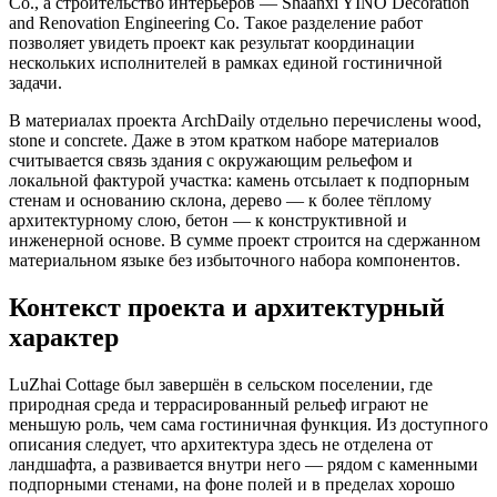
Co., а строительство интерьеров — Shaanxi YINO Decoration
and Renovation Engineering Co. Такое разделение работ
позволяет увидеть проект как результат координации
нескольких исполнителей в рамках единой гостиничной
задачи.
В материалах проекта ArchDaily отдельно перечислены wood,
stone и concrete. Даже в этом кратком наборе материалов
считывается связь здания с окружающим рельефом и
локальной фактурой участка: камень отсылает к подпорным
стенам и основанию склона, дерево — к более тёплому
архитектурному слою, бетон — к конструктивной и
инженерной основе. В сумме проект строится на сдержанном
материальном языке без избыточного набора компонентов.
Контекст проекта и архитектурный
характер
LuZhai Cottage был завершён в сельском поселении, где
природная среда и террасированный рельеф играют не
меньшую роль, чем сама гостиничная функция. Из доступного
описания следует, что архитектура здесь не отделена от
ландшафта, а развивается внутри него — рядом с каменными
подпорными стенами, на фоне полей и в пределах хорошо