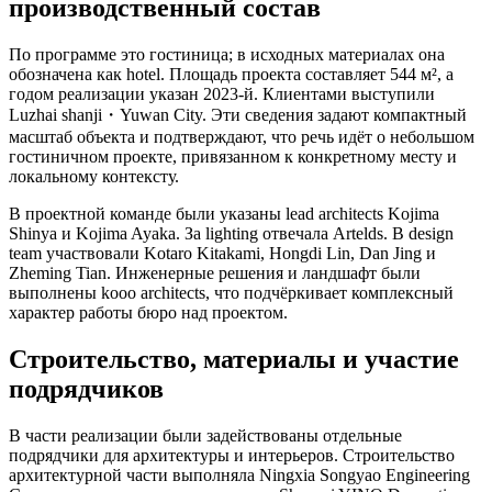
производственный состав
По программе это гостиница; в исходных материалах она
обозначена как hotel. Площадь проекта составляет 544 м², а
годом реализации указан 2023-й. Клиентами выступили
Luzhai shanji・Yuwan City. Эти сведения задают компактный
масштаб объекта и подтверждают, что речь идёт о небольшом
гостиничном проекте, привязанном к конкретному месту и
локальному контексту.
В проектной команде были указаны lead architects Kojima
Shinya и Kojima Ayaka. За lighting отвечала Artelds. В design
team участвовали Kotaro Kitakami, Hongdi Lin, Dan Jing и
Zheming Tian. Инженерные решения и ландшафт были
выполнены kooo architects, что подчёркивает комплексный
характер работы бюро над проектом.
Строительство, материалы и участие
подрядчиков
В части реализации были задействованы отдельные
подрядчики для архитектуры и интерьеров. Строительство
архитектурной части выполняла Ningxia Songyao Engineering