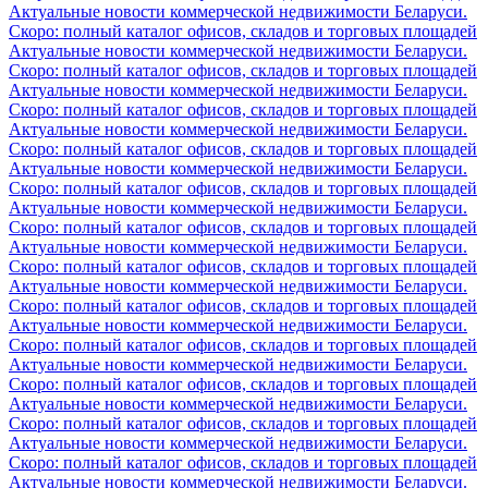
Актуальные новости коммерческой недвижимости Беларуси.
Скоро: полный каталог офисов, складов и торговых площадей
Актуальные новости коммерческой недвижимости Беларуси.
Скоро: полный каталог офисов, складов и торговых площадей
Актуальные новости коммерческой недвижимости Беларуси.
Скоро: полный каталог офисов, складов и торговых площадей
Актуальные новости коммерческой недвижимости Беларуси.
Скоро: полный каталог офисов, складов и торговых площадей
Актуальные новости коммерческой недвижимости Беларуси.
Скоро: полный каталог офисов, складов и торговых площадей
Актуальные новости коммерческой недвижимости Беларуси.
Скоро: полный каталог офисов, складов и торговых площадей
Актуальные новости коммерческой недвижимости Беларуси.
Скоро: полный каталог офисов, складов и торговых площадей
Актуальные новости коммерческой недвижимости Беларуси.
Скоро: полный каталог офисов, складов и торговых площадей
Актуальные новости коммерческой недвижимости Беларуси.
Скоро: полный каталог офисов, складов и торговых площадей
Актуальные новости коммерческой недвижимости Беларуси.
Скоро: полный каталог офисов, складов и торговых площадей
Актуальные новости коммерческой недвижимости Беларуси.
Скоро: полный каталог офисов, складов и торговых площадей
Актуальные новости коммерческой недвижимости Беларуси.
Скоро: полный каталог офисов, складов и торговых площадей
Актуальные новости коммерческой недвижимости Беларуси.