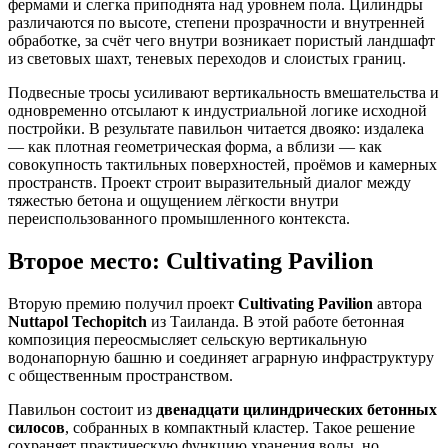
фермами и слегка приподнята над уровнем пола. Цилиндры
различаются по высоте, степени прозрачности и внутренней
обработке, за счёт чего внутри возникает пористый ландшафт
из световых шахт, теневых переходов и слоистых границ.
Подвесные тросы усиливают вертикальность вмешательства и
одновременно отсылают к индустриальной логике исходной
постройки. В результате павильон читается двояко: издалека
— как плотная геометрическая форма, а вблизи — как
совокупность тактильных поверхностей, проёмов и камерных
пространств. Проект строит выразительный диалог между
тяжестью бетона и ощущением лёгкости внутри
переиспользованного промышленного контекста.
Второе место: Cultivating Pavilion
Вторую премию получил проект
Cultivating Pavilion
автора
Nuttapol Techopitch
из Таиланда. В этой работе бетонная
композиция переосмысляет сельскую вертикальную
водонапорную башню и соединяет аграрную инфраструктуру
с общественным пространством.
Павильон состоит из
двенадцати цилиндрических бетонных
силосов
, собранных в компактный кластер. Такое решение
сохраняет практическую функцию хранения воды, но