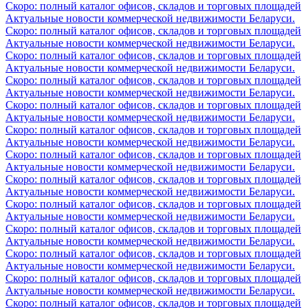
Скоро: полный каталог офисов, складов и торговых площадей
Актуальные новости коммерческой недвижимости Беларуси.
Скоро: полный каталог офисов, складов и торговых площадей
Актуальные новости коммерческой недвижимости Беларуси.
Скоро: полный каталог офисов, складов и торговых площадей
Актуальные новости коммерческой недвижимости Беларуси.
Скоро: полный каталог офисов, складов и торговых площадей
Актуальные новости коммерческой недвижимости Беларуси.
Скоро: полный каталог офисов, складов и торговых площадей
Актуальные новости коммерческой недвижимости Беларуси.
Скоро: полный каталог офисов, складов и торговых площадей
Актуальные новости коммерческой недвижимости Беларуси.
Скоро: полный каталог офисов, складов и торговых площадей
Актуальные новости коммерческой недвижимости Беларуси.
Скоро: полный каталог офисов, складов и торговых площадей
Актуальные новости коммерческой недвижимости Беларуси.
Скоро: полный каталог офисов, складов и торговых площадей
Актуальные новости коммерческой недвижимости Беларуси.
Скоро: полный каталог офисов, складов и торговых площадей
Актуальные новости коммерческой недвижимости Беларуси.
Скоро: полный каталог офисов, складов и торговых площадей
Актуальные новости коммерческой недвижимости Беларуси.
Скоро: полный каталог офисов, складов и торговых площадей
Актуальные новости коммерческой недвижимости Беларуси.
Скоро: полный каталог офисов, складов и торговых площадей