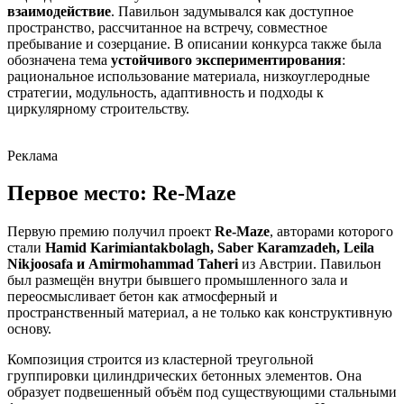
взаимодействие
. Павильон задумывался как доступное
пространство, рассчитанное на встречу, совместное
пребывание и созерцание. В описании конкурса также была
обозначена тема
устойчивого экспериментирования
:
рациональное использование материала, низкоуглеродные
стратегии, модульность, адаптивность и подходы к
циркулярному строительству.
Реклама
Первое место: Re-Maze
Первую премию получил проект
Re-Maze
, авторами которого
стали
Hamid Karimiantakbolagh, Saber Karamzadeh, Leila
Nikjoosafa и Amirmohammad Taheri
из Австрии. Павильон
был размещён внутри бывшего промышленного зала и
переосмысливает бетон как атмосферный и
пространственный материал, а не только как конструктивную
основу.
Композиция строится из кластерной треугольной
группировки цилиндрических бетонных элементов. Она
образует подвешенный объём под существующими стальными