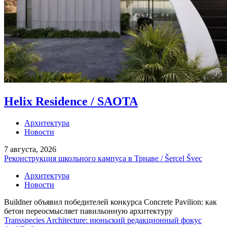
Helix Residence / SAOTA
Архитектура
Новости
7 августа, 2026
Реконструкция школьного кампуса в Трнаве / Šercel Švec
Архитектура
Новости
Buildner объявил победителей конкурса Concrete Pavilion: как
бетон переосмысляет павильонную архитектуру
Transspecies Architecture: июньский редакционный фокус