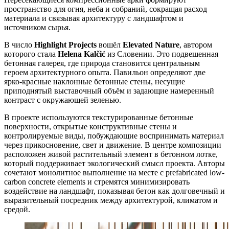
пространство для огня, неба и собраний, сокращая расход
материала и связывая архитектуру с ландшафтом и
источником сырья.
В число
Highlight Projects
вошёл
Elevated Nature
, автором
которого стала
Helena Kalčić
из Словении. Это подвешенная
бетонная галерея, где природа становится центральным
героем архитектурного опыта. Павильон определяют две
ярко-красные наклонные бетонные стены, несущие
приподнятый выставочный объём и задающие намеренный
контраст с окружающей зеленью.
В проекте используются текстурированные бетонные
поверхности, открытые конструктивные стены и
контролируемые виды, побуждающие воспринимать материал
через прикосновение, свет и движение. В центре композиции
расположен живой растительный элемент в бетонном лотке,
который поддерживает экологический смысл проекта. Авторы
сочетают монолитное выполнение на месте с prefabricated low-
carbon concrete elements и стремятся минимизировать
воздействие на ландшафт, показывая бетон как долговечный и
выразительный посредник между архитектурой, климатом и
средой.