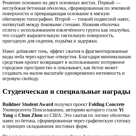
Решение основано на двух основных жестах. Первый —
неглубокая бетонная оболочка, сформированная по земляной
поверхности и превращающая основание в мягкую
обитаемую топографию. Второй — тонкий подвесной навес,
натянутый между боковыми стенами. Нижняя оболочка
отлита с использованием извлечённого грунта как опалубки,
что создаёт выразительную тактильную поверхность,
пригодную для сидения, подъёма и задержки.
Навес добавляет тень, эффект сжатия и фрагментированные
виды неба через круглые отверстия. Благодаря минимальным
средствам проект возвращает в использование потерянное
городское пространство и показывает, как бетон может
создавать на малом масштабе одновременно интимность и
игровую свободу.
Студенческая и специальные награды
Buildner Student Award
получил проект
Folding Concrete
Университета Пенсильвании, авторами которого стали
Yi
Yang
и
Chun Zhou
из США. Это сжатая по логике оболочка-
навес из бетона, сформированная через графическую статику
и принцип складывания листовых форм.