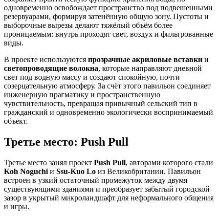
одновременно освобождает пространство под подвешенными
резервуарами, формируя затенённую общую зону. Пустоты и
выборочные вырезы делают тяжёлый объём более
проницаемым: внутрь проходят свет, воздух и фильтрованные
виды.
В проекте используются
прозрачные акриловые вставки
и
светопроводящие волокна
, которые направляют дневной
свет под водную массу и создают спокойную, почти
созерцательную атмосферу. За счёт этого павильон соединяет
инженерную прагматику и пространственную
чувствительность, превращая привычный сельский тип в
гражданский и одновременно экологически воспринимаемый
объект.
Третье место: Push Pull
Третье место занял проект
Push Pull
, авторами которого стали
Koh Noguchi
и
Ssu-Kuo Lo
из Великобритании. Павильон
встроен в узкий остаточный промежуток между двумя
существующими зданиями и преобразует забытый городской
зазор в укрытый микроландшафт для неформального общения
и игры.