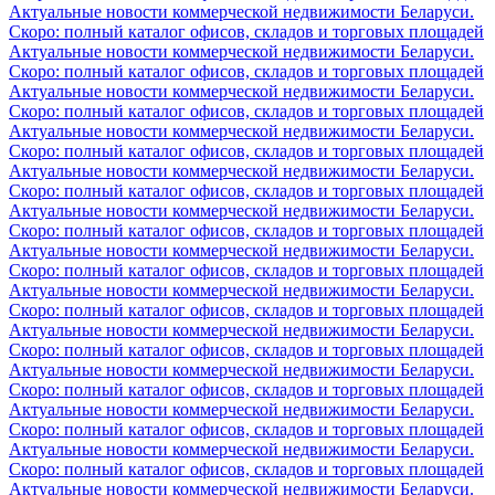
Актуальные новости коммерческой недвижимости Беларуси.
Скоро: полный каталог офисов, складов и торговых площадей
Актуальные новости коммерческой недвижимости Беларуси.
Скоро: полный каталог офисов, складов и торговых площадей
Актуальные новости коммерческой недвижимости Беларуси.
Скоро: полный каталог офисов, складов и торговых площадей
Актуальные новости коммерческой недвижимости Беларуси.
Скоро: полный каталог офисов, складов и торговых площадей
Актуальные новости коммерческой недвижимости Беларуси.
Скоро: полный каталог офисов, складов и торговых площадей
Актуальные новости коммерческой недвижимости Беларуси.
Скоро: полный каталог офисов, складов и торговых площадей
Актуальные новости коммерческой недвижимости Беларуси.
Скоро: полный каталог офисов, складов и торговых площадей
Актуальные новости коммерческой недвижимости Беларуси.
Скоро: полный каталог офисов, складов и торговых площадей
Актуальные новости коммерческой недвижимости Беларуси.
Скоро: полный каталог офисов, складов и торговых площадей
Актуальные новости коммерческой недвижимости Беларуси.
Скоро: полный каталог офисов, складов и торговых площадей
Актуальные новости коммерческой недвижимости Беларуси.
Скоро: полный каталог офисов, складов и торговых площадей
Актуальные новости коммерческой недвижимости Беларуси.
Скоро: полный каталог офисов, складов и торговых площадей
Актуальные новости коммерческой недвижимости Беларуси.