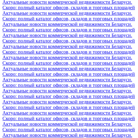
Актуальные новости коммерческой недвижимости Беларуси.
Скоро: полный каталог офисов, складов и торговых площадей
Актуальные новости коммерческой недвижимости Беларуси.
Скоро: полный каталог офисов, складов и торговых площадей
Актуальные новости коммерческой недвижимости Беларуси.
Скоро: полный каталог офисов, складов и торговых площадей
Актуальные новости коммерческой недвижимости Беларуси.
Скоро: полный каталог офисов, складов и торговых площадей
Актуальные новости коммерческой недвижимости Беларуси.
Скоро: полный каталог офисов, складов и торговых площадей
Актуальные новости коммерческой недвижимости Беларуси.
Скоро: полный каталог офисов, складов и торговых площадей
Актуальные новости коммерческой недвижимости Беларуси.
Скоро: полный каталог офисов, складов и торговых площадей
Актуальные новости коммерческой недвижимости Беларуси.
Скоро: полный каталог офисов, складов и торговых площадей
Актуальные новости коммерческой недвижимости Беларуси.
Скоро: полный каталог офисов, складов и торговых площадей
Актуальные новости коммерческой недвижимости Беларуси.
Скоро: полный каталог офисов, складов и торговых площадей
Актуальные новости коммерческой недвижимости Беларуси.
Скоро: полный каталог офисов, складов и торговых площадей
Актуальные новости коммерческой недвижимости Беларуси.
Скоро: полный каталог офисов, складов и торговых площадей
Актуальные новости коммерческой недвижимости Беларуси.