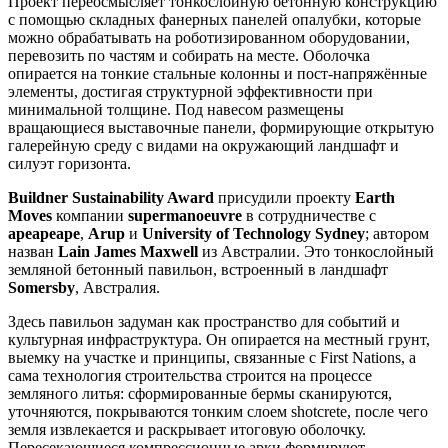
Проект переосмысляет тонкослойную бетонную конструкцию
с помощью складных фанерных панелей опалубки, которые
можно обрабатывать на роботизированном оборудовании,
перевозить по частям и собирать на месте. Оболочка
опирается на тонкие стальные колонны и пост-напряжённые
элементы, достигая структурной эффективности при
минимальной толщине. Под навесом размещены
вращающиеся выставочные панели, формирующие открытую
галерейную среду с видами на окружающий ландшафт и
силуэт горизонта.
Buildner Sustainability Award
присудили проекту
Earth
Moves
компании
supermanoeuvre
в сотрудничестве с
apeapeape
,
Arup
и
University of Technology Sydney
; автором
назван
Lain James Maxwell
из Австралии. Это тонкослойный
земляной бетонный павильон, встроенный в ландшафт
Somersby
, Австралия.
Здесь павильон задуман как пространство для событий и
культурная инфраструктура. Он опирается на местный грунт,
выемку на участке и принципы, связанные с First Nations, а
сама технология строительства строится на процессе
земляного литья: сформированные бермы сканируются,
уточняются, покрываются тонким слоем shotcrete, после чего
земля извлекается и раскрывает итоговую оболочку.
Пересекающиеся компрессионные арки формируют