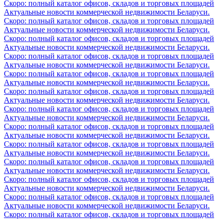
Скоро: полный каталог офисов, складов и торговых площадей
Актуальные новости коммерческой недвижимости Беларуси.
Скоро: полный каталог офисов, складов и торговых площадей
Актуальные новости коммерческой недвижимости Беларуси.
Скоро: полный каталог офисов, складов и торговых площадей
Актуальные новости коммерческой недвижимости Беларуси.
Скоро: полный каталог офисов, складов и торговых площадей
Актуальные новости коммерческой недвижимости Беларуси.
Скоро: полный каталог офисов, складов и торговых площадей
Актуальные новости коммерческой недвижимости Беларуси.
Скоро: полный каталог офисов, складов и торговых площадей
Актуальные новости коммерческой недвижимости Беларуси.
Скоро: полный каталог офисов, складов и торговых площадей
Актуальные новости коммерческой недвижимости Беларуси.
Скоро: полный каталог офисов, складов и торговых площадей
Актуальные новости коммерческой недвижимости Беларуси.
Скоро: полный каталог офисов, складов и торговых площадей
Актуальные новости коммерческой недвижимости Беларуси.
Скоро: полный каталог офисов, складов и торговых площадей
Актуальные новости коммерческой недвижимости Беларуси.
Скоро: полный каталог офисов, складов и торговых площадей
Актуальные новости коммерческой недвижимости Беларуси.
Скоро: полный каталог офисов, складов и торговых площадей
Актуальные новости коммерческой недвижимости Беларуси.
Скоро: полный каталог офисов, складов и торговых площадей