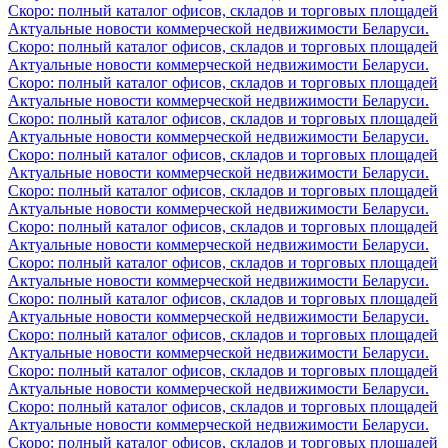
Скоро: полный каталог офисов, складов и торговых площадей
Актуальные новости коммерческой недвижимости Беларуси.
Скоро: полный каталог офисов, складов и торговых площадей
Актуальные новости коммерческой недвижимости Беларуси.
Скоро: полный каталог офисов, складов и торговых площадей
Актуальные новости коммерческой недвижимости Беларуси.
Скоро: полный каталог офисов, складов и торговых площадей
Актуальные новости коммерческой недвижимости Беларуси.
Скоро: полный каталог офисов, складов и торговых площадей
Актуальные новости коммерческой недвижимости Беларуси.
Скоро: полный каталог офисов, складов и торговых площадей
Актуальные новости коммерческой недвижимости Беларуси.
Скоро: полный каталог офисов, складов и торговых площадей
Актуальные новости коммерческой недвижимости Беларуси.
Скоро: полный каталог офисов, складов и торговых площадей
Актуальные новости коммерческой недвижимости Беларуси.
Скоро: полный каталог офисов, складов и торговых площадей
Актуальные новости коммерческой недвижимости Беларуси.
Скоро: полный каталог офисов, складов и торговых площадей
Актуальные новости коммерческой недвижимости Беларуси.
Скоро: полный каталог офисов, складов и торговых площадей
Актуальные новости коммерческой недвижимости Беларуси.
Скоро: полный каталог офисов, складов и торговых площадей
Актуальные новости коммерческой недвижимости Беларуси.
Скоро: полный каталог офисов, складов и торговых площадей