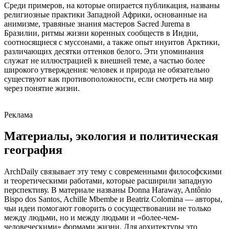
Среди примеров, на которые опирается публикация, названы
религиозные практики Западной Африки, основанные на
анимизме, травяные знания мастеров Sacred Jurema в
Бразилии, ритмы жизни коренных сообществ в Индии,
соотносящиеся с муссонами, а также опыт инуитов Арктики,
различающих десятки оттенков белого. Эти упоминания
служат не иллюстрацией к внешней теме, а частью более
широкого утверждения: человек и природа не обязательно
существуют как противоположности, если смотреть на мир
через понятие жизни.
Реклама
Материалы, экология и политическая
география
ArchDaily связывает эту тему с современными философскими
и теоретическими работами, которые расширили западную
перспективу. В материале названы Donna Haraway, Antônio
Bispo dos Santos, Achille Mbembe и Beatriz Colomina — авторы,
чьи идеи помогают говорить о сосуществовании не только
между людьми, но и между людьми и «более-чем-
человеческими» формами жизни. Для архитектуры это