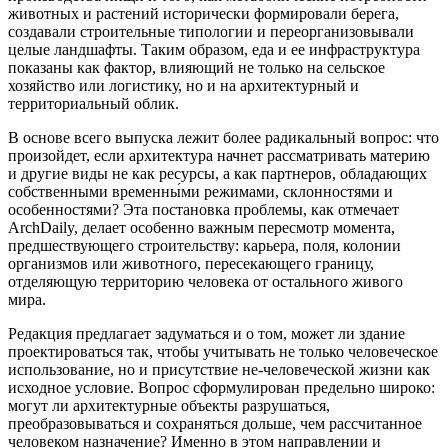
животных и растений исторически формировали берега,
создавали строительные типологии и переорганизовывали
целые ландшафты. Таким образом, еда и ее инфраструктура
показаны как фактор, влияющий не только на сельское
хозяйство или логистику, но и на архитектурный и
территориальный облик.
В основе всего выпуска лежит более радикальный вопрос: что
произойдет, если архитектура начнет рассматривать материю
и другие виды не как ресурсы, а как партнеров, обладающих
собственными временны́ми режимами, склонностями и
особенностями? Эта постановка проблемы, как отмечает
ArchDaily, делает особенно важным пересмотр момента,
предшествующего строительству: карьера, поля, колонии
организмов или животного, пересекающего границу,
отделяющую территорию человека от остального живого
мира.
Редакция предлагает задуматься и о том, может ли здание
проектироваться так, чтобы учитывать не только человеческое
использование, но и присутствие не-человеческой жизни как
исходное условие. Вопрос сформулирован предельно широко:
могут ли архитектурные объекты разрушаться,
преобразовываться и сохраняться дольше, чем рассчитанное
человеком назначение? Именно в этом направлении и