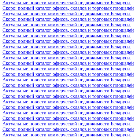
Актуальные новости коммерческой недвижимости Беларуси.
Скоро: полный каталог офисов, складов и торговых площадей
Актуальные новости коммерческой недвижимости Беларуси.
Скоро: полный каталог офисов, складов и торговых площадей
Актуальные новости коммерческой недвижимости Беларуси.
Скоро: полный каталог офисов, складов и торговых площадей
Актуальные новости коммерческой недвижимости Беларуси.
Скоро: полный каталог офисов, складов и торговых площадей
Актуальные новости коммерческой недвижимости Беларуси.
Скоро: полный каталог офисов, складов и торговых площадей
Актуальные новости коммерческой недвижимости Беларуси.
Скоро: полный каталог офисов, складов и торговых площадей
Актуальные новости коммерческой недвижимости Беларуси.
Скоро: полный каталог офисов, складов и торговых площадей
Актуальные новости коммерческой недвижимости Беларуси.
Скоро: полный каталог офисов, складов и торговых площадей
Актуальные новости коммерческой недвижимости Беларуси.
Скоро: полный каталог офисов, складов и торговых площадей
Актуальные новости коммерческой недвижимости Беларуси.
Скоро: полный каталог офисов, складов и торговых площадей
Актуальные новости коммерческой недвижимости Беларуси.
Скоро: полный каталог офисов, складов и торговых площадей
Актуальные новости коммерческой недвижимости Беларуси.
Скоро: полный каталог офисов, складов и торговых площадей
Актуальные новости коммерческой недвижимости Беларуси.