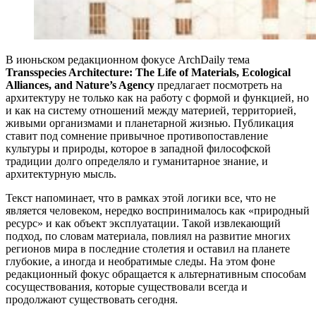
В июньском редакционном фокусе ArchDaily тема
Transspecies Architecture: The Life of Materials, Ecological
Alliances, and Nature’s Agency
предлагает посмотреть на
архитектуру не только как на работу с формой и функцией, но
и как на систему отношений между материей, территорией,
живыми организмами и планетарной жизнью. Публикация
ставит под сомнение привычное противопоставление
культуры и природы, которое в западной философской
традиции долго определяло и гуманитарное знание, и
архитектурную мысль.
Текст напоминает, что в рамках этой логики все, что не
является человеком, нередко воспринималось как «природный
ресурс» и как объект эксплуатации. Такой извлекающий
подход, по словам материала, повлиял на развитие многих
регионов мира в последние столетия и оставил на планете
глубокие, а иногда и необратимые следы. На этом фоне
редакционный фокус обращается к альтернативным способам
сосуществования, которые существовали всегда и
продолжают существовать сегодня.