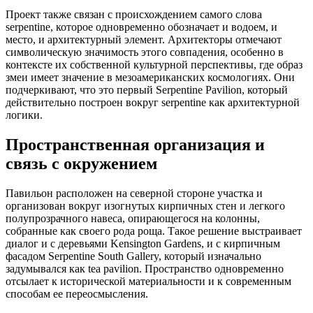
Проект также связан с происхождением самого слова
serpentine, которое одновременно обозначает и водоем, и
место, и архитектурный элемент. Архитекторы отмечают
символическую значимость этого совпадения, особенно в
контексте их собственной культурной перспективы, где образ
змеи имеет значение в мезоамериканских космологиях. Они
подчеркивают, что это первый Serpentine Pavilion, который
действительно построен вокруг serpentine как архитектурной
логики.
Пространственная организация и
связь с окружением
Павильон расположен на северной стороне участка и
организован вокруг изогнутых кирпичных стен и легкого
полупрозрачного навеса, опирающегося на колонны,
собранные как своего рода роща. Такое решение выстраивает
диалог и с деревьями Kensington Gardens, и с кирпичным
фасадом Serpentine South Gallery, который изначально
задумывался как tea pavilion. Пространство одновременно
отсылает к исторической материальности и к современным
способам ее переосмысления.