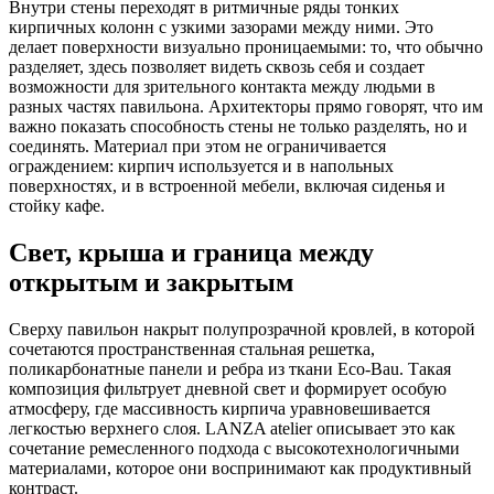
Внутри стены переходят в ритмичные ряды тонких
кирпичных колонн с узкими зазорами между ними. Это
делает поверхности визуально проницаемыми: то, что обычно
разделяет, здесь позволяет видеть сквозь себя и создает
возможности для зрительного контакта между людьми в
разных частях павильона. Архитекторы прямо говорят, что им
важно показать способность стены не только разделять, но и
соединять. Материал при этом не ограничивается
ограждением: кирпич используется и в напольных
поверхностях, и в встроенной мебели, включая сиденья и
стойку кафе.
Свет, крыша и граница между
открытым и закрытым
Сверху павильон накрыт полупрозрачной кровлей, в которой
сочетаются пространственная стальная решетка,
поликарбонатные панели и ребра из ткани Eco-Bau. Такая
композиция фильтрует дневной свет и формирует особую
атмосферу, где массивность кирпича уравновешивается
легкостью верхнего слоя. LANZA atelier описывает это как
сочетание ремесленного подхода с высокотехнологичными
материалами, которое они воспринимают как продуктивный
контраст.