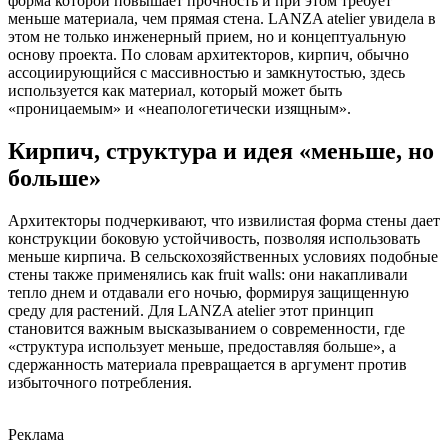
форма которой повышает прочность и при этом требует
меньше материала, чем прямая стена. LANZA atelier увидела в
этом не только инженерный прием, но и концептуальную
основу проекта. По словам архитекторов, кирпич, обычно
ассоциирующийся с массивностью и замкнутостью, здесь
используется как материал, который может быть
«проницаемым» и «неапологетически изящным».
Кирпич, структура и идея «меньше, но
больше»
Архитекторы подчеркивают, что извилистая форма стены дает
конструкции боковую устойчивость, позволяя использовать
меньше кирпича. В сельскохозяйственных условиях подобные
стены также применялись как fruit walls: они накапливали
тепло днем и отдавали его ночью, формируя защищенную
среду для растений. Для LANZA atelier этот принцип
становится важным высказыванием о современности, где
«структура использует меньше, предоставляя больше», а
сдержанность материала превращается в аргумент против
избыточного потребления.
Реклама