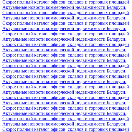
Скоро: полный каталог офисов, складов и торговых площадей
Актуальные новости коммерческой недвижимости Беларуси.
Скоро: полный каталог офисов, складов и торговых площадей
Актуальные новости коммерческой недвижимости Беларуси.
Скоро: полный каталог офисов, складов и торговых площадей
Актуальные новости коммерческой недвижимости Беларуси.
Скоро: полный каталог офисов, складов и торговых площадей
Актуальные новости коммерческой недвижимости Беларуси.
Скоро: полный каталог офисов, складов и торговых площадей
Актуальные новости коммерческой недвижимости Беларуси.
Скоро: полный каталог офисов, складов и торговых площадей
Актуальные новости коммерческой недвижимости Беларуси.
Скоро: полный каталог офисов, складов и торговых площадей
Актуальные новости коммерческой недвижимости Беларуси.
Скоро: полный каталог офисов, складов и торговых площадей
Актуальные новости коммерческой недвижимости Беларуси.
Скоро: полный каталог офисов, складов и торговых площадей
Актуальные новости коммерческой недвижимости Беларуси.
Скоро: полный каталог офисов, складов и торговых площадей
Актуальные новости коммерческой недвижимости Беларуси.
Скоро: полный каталог офисов, складов и торговых площадей
Актуальные новости коммерческой недвижимости Беларуси.
Скоро: полный каталог офисов, складов и торговых площадей
Актуальные новости коммерческой недвижимости Беларуси.
Скоро: полный каталог офисов, складов и торговых площадей