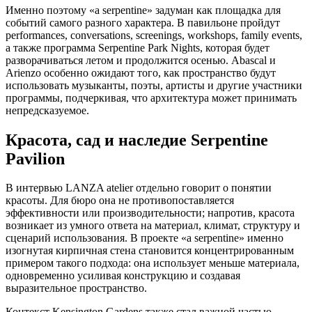
Именно поэтому «a serpentine» задуман как площадка для
событий самого разного характера. В павильоне пройдут
performances, conversations, screenings, workshops, family events,
а также программа Serpentine Park Nights, которая будет
разворачиваться летом и продолжится осенью. Abascal и
Arienzo особенно ожидают того, как пространство будут
использовать музыканты, поэты, артисты и другие участники
программы, подчеркивая, что архитектура может принимать
непредсказуемое.
Красота, сад и наследие Serpentine
Pavilion
В интервью LANZA atelier отдельно говорит о понятии
красоты. Для бюро она не противопоставляется
эффективности или производительности; напротив, красота
возникает из умного ответа на материал, климат, структуру и
сценарий использования. В проекте «a serpentine» именно
изогнутая кирпичная стена становится концентрированным
примером такого подхода: она использует меньше материала,
одновременно усиливая конструкцию и создавая
выразительное пространство.
Контекст Kensington Gardens также стал важной частью