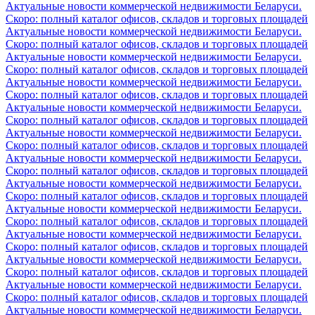
Актуальные новости коммерческой недвижимости Беларуси.
Скоро: полный каталог офисов, складов и торговых площадей
Актуальные новости коммерческой недвижимости Беларуси.
Скоро: полный каталог офисов, складов и торговых площадей
Актуальные новости коммерческой недвижимости Беларуси.
Скоро: полный каталог офисов, складов и торговых площадей
Актуальные новости коммерческой недвижимости Беларуси.
Скоро: полный каталог офисов, складов и торговых площадей
Актуальные новости коммерческой недвижимости Беларуси.
Скоро: полный каталог офисов, складов и торговых площадей
Актуальные новости коммерческой недвижимости Беларуси.
Скоро: полный каталог офисов, складов и торговых площадей
Актуальные новости коммерческой недвижимости Беларуси.
Скоро: полный каталог офисов, складов и торговых площадей
Актуальные новости коммерческой недвижимости Беларуси.
Скоро: полный каталог офисов, складов и торговых площадей
Актуальные новости коммерческой недвижимости Беларуси.
Скоро: полный каталог офисов, складов и торговых площадей
Актуальные новости коммерческой недвижимости Беларуси.
Скоро: полный каталог офисов, складов и торговых площадей
Актуальные новости коммерческой недвижимости Беларуси.
Скоро: полный каталог офисов, складов и торговых площадей
Актуальные новости коммерческой недвижимости Беларуси.
Скоро: полный каталог офисов, складов и торговых площадей
Актуальные новости коммерческой недвижимости Беларуси.