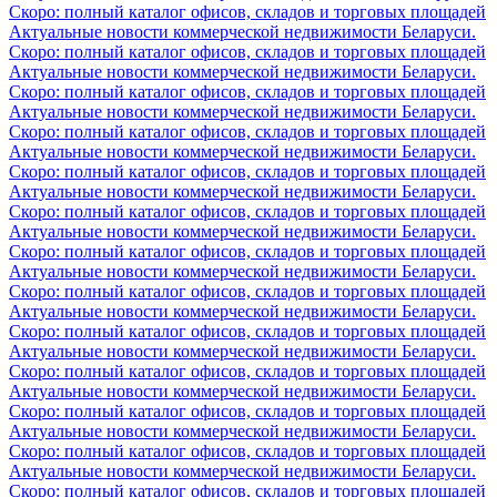
Скоро: полный каталог офисов, складов и торговых площадей
Актуальные новости коммерческой недвижимости Беларуси.
Скоро: полный каталог офисов, складов и торговых площадей
Актуальные новости коммерческой недвижимости Беларуси.
Скоро: полный каталог офисов, складов и торговых площадей
Актуальные новости коммерческой недвижимости Беларуси.
Скоро: полный каталог офисов, складов и торговых площадей
Актуальные новости коммерческой недвижимости Беларуси.
Скоро: полный каталог офисов, складов и торговых площадей
Актуальные новости коммерческой недвижимости Беларуси.
Скоро: полный каталог офисов, складов и торговых площадей
Актуальные новости коммерческой недвижимости Беларуси.
Скоро: полный каталог офисов, складов и торговых площадей
Актуальные новости коммерческой недвижимости Беларуси.
Скоро: полный каталог офисов, складов и торговых площадей
Актуальные новости коммерческой недвижимости Беларуси.
Скоро: полный каталог офисов, складов и торговых площадей
Актуальные новости коммерческой недвижимости Беларуси.
Скоро: полный каталог офисов, складов и торговых площадей
Актуальные новости коммерческой недвижимости Беларуси.
Скоро: полный каталог офисов, складов и торговых площадей
Актуальные новости коммерческой недвижимости Беларуси.
Скоро: полный каталог офисов, складов и торговых площадей
Актуальные новости коммерческой недвижимости Беларуси.
Скоро: полный каталог офисов, складов и торговых площадей