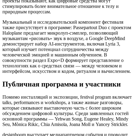
проекты показывают, как цифровые средства могут
стимулировать более внимательное отношение к телу и
природным процессам.
Музыкальный и исследовательский компонент фестиваля
также присутствует в программе: Passepartout Duo с проектом
Haloplane предлагает микролуп-сэмплер, позволяющий
музыкантам «рисовать» звук в воздухе, а Google DeepMind
демонстрирует набор AI-инструментов, включая Lyria 3,
который изучает потенциал сотрудничества между
человеческой эмоцией и машинным обучением. В
совокупности раздел Expo+D формирует представление о
технологиях как о средствах связи — между человеком и
интерфейсом, искусством и кодом, ритуалом и вычислением.
Публичная программа и участники
Помимо инсталляций и экспозиции, festival program включает
talks, performances и workshops, а также живые разговоры,
которые связывают выставочную часть с более широким
обсуждением цифровой культуры. Среди заявленных гостей
основной программы — Yehwan Song, Eugene Healey, Mindy
Seu, Mònica Rikic, Chia Amisola, Joana Moll и Yancey Strickler.
designboom выступает медиапартнером события и проводит