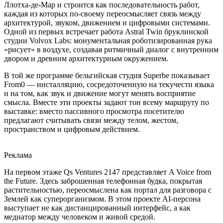
Ллотха-де-Мар и строится как последовательность работ,
каждая из которых по-своему переосмысляет связь между
архитектурой, звуком, движением и цифровыми системами.
Одной из первых встречает работа Astral Twin бруклинской
студии Volvox Labs: монументальная роботизированная рука
«рисует» в воздухе, создавая ритмичный диалог с внутренним
двором и древним архитектурным окружением.
В той же программе бельгийская студия Superbe показывает
From0 — инсталляцию, сосредоточенную на текучести языка
и на том, как звук и движение могут менять восприятие
смысла. Вместе эти проекты задают тон всему маршруту по
выставке: вместо пассивного просмотра посетителю
предлагают считывать связи между телом, жестом,
пространством и цифровым действием.
Реклама
На первом этаже Qs Ventures 2147 представляет A Voice from
the Future. Здесь заброшенная телефонная будка, покрытая
растительностью, переосмыслена как портал для разговора с
Землей как суперорганизмом. В этом проекте AI-персона
выступает не как дистанцированный интерфейс, а как
медиатор между человеком и живой средой.