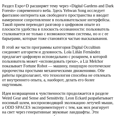
Раздел Expo+D расширяет тему через «Digital Gardens and Dark
Forests» современного веба. Здесь Yehwan Song исследует
фантазию интернета как свободного пространства и вводит
намеренное сопротивление в пользовательские интерфейсы.
Такой прием переводит разговор о цифровом опыте из
плоскости удобства в плоскость осознанности: пользователь
сталкивается не только с возможностями системы, но и с ее
барьерами, которые тоже становятся частью высказывания.
В этой же части программы категория Digital Occultism
соединяет алгоритм и духовность. Lola Liñán Fernández
предлагает цифровую исповедальню с розарием, в которой
пользователь может «исповедовать грехи», а Liz Melchor
показывает Fortune Robot — машину, пишущую поэтические
пророчества простыми механическими движениями. Обе
работы предполагают, что технология способна не отвлекать
от внутреннего опыта, а, наоборот, делать его более
ощутимым.
Идея возвращения к чувственности продолжается в разделе
Weird Gear and Sense and Sensitivity. Leon Eckard разрабатывает
носимый шлем, воспроизводящий эхолокацию летучей мыши,
а ODD SPACES экспериментирует с тем, как мох реагирует
на свет через генеративные звуковые ландшафты. Эти