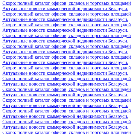
Скоро: полный каталог офисов, складов и торговых площадей
Актуальные новости коммерческой недвижимости Беларуси.
Скоро: полный каталог офисов, складов и торговых площадей
Актуальные новости коммерческой недвижимости Беларуси.
Скоро: полный каталог офисов, складов и торговых площадей
Актуальные новости коммерческой недвижимости Беларуси.
Скоро: полный каталог офисов, складов и торговых площадей
Актуальные новости коммерческой недвижимости Беларуси.
Скоро: полный каталог офисов, складов и торговых площадей
Актуальные новости коммерческой недвижимости Беларуси.
Скоро: полный каталог офисов, складов и торговых площадей
Актуальные новости коммерческой недвижимости Беларуси.
Скоро: полный каталог офисов, складов и торговых площадей
Актуальные новости коммерческой недвижимости Беларуси.
Скоро: полный каталог офисов, складов и торговых площадей
Актуальные новости коммерческой недвижимости Беларуси.
Скоро: полный каталог офисов, складов и торговых площадей
Актуальные новости коммерческой недвижимости Беларуси.
Скоро: полный каталог офисов, складов и торговых площадей
Актуальные новости коммерческой недвижимости Беларуси.
Скоро: полный каталог офисов, складов и торговых площадей
Актуальные новости коммерческой недвижимости Беларуси.
Скоро: полный каталог офисов, складов и торговых площадей
Актуальные новости коммерческой недвижимости Беларуси.
Скоро: полный каталог офисов, складов и торговых площадей