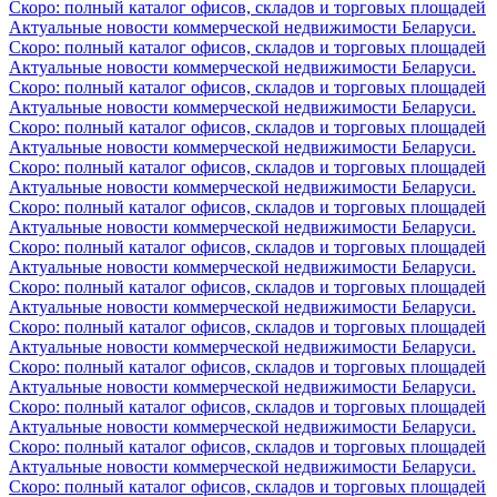
Скоро: полный каталог офисов, складов и торговых площадей
Актуальные новости коммерческой недвижимости Беларуси.
Скоро: полный каталог офисов, складов и торговых площадей
Актуальные новости коммерческой недвижимости Беларуси.
Скоро: полный каталог офисов, складов и торговых площадей
Актуальные новости коммерческой недвижимости Беларуси.
Скоро: полный каталог офисов, складов и торговых площадей
Актуальные новости коммерческой недвижимости Беларуси.
Скоро: полный каталог офисов, складов и торговых площадей
Актуальные новости коммерческой недвижимости Беларуси.
Скоро: полный каталог офисов, складов и торговых площадей
Актуальные новости коммерческой недвижимости Беларуси.
Скоро: полный каталог офисов, складов и торговых площадей
Актуальные новости коммерческой недвижимости Беларуси.
Скоро: полный каталог офисов, складов и торговых площадей
Актуальные новости коммерческой недвижимости Беларуси.
Скоро: полный каталог офисов, складов и торговых площадей
Актуальные новости коммерческой недвижимости Беларуси.
Скоро: полный каталог офисов, складов и торговых площадей
Актуальные новости коммерческой недвижимости Беларуси.
Скоро: полный каталог офисов, складов и торговых площадей
Актуальные новости коммерческой недвижимости Беларуси.
Скоро: полный каталог офисов, складов и торговых площадей
Актуальные новости коммерческой недвижимости Беларуси.
Скоро: полный каталог офисов, складов и торговых площадей