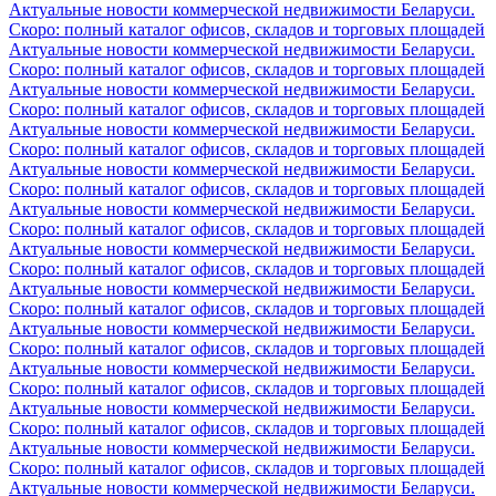
Актуальные новости коммерческой недвижимости Беларуси.
Скоро: полный каталог офисов, складов и торговых площадей
Актуальные новости коммерческой недвижимости Беларуси.
Скоро: полный каталог офисов, складов и торговых площадей
Актуальные новости коммерческой недвижимости Беларуси.
Скоро: полный каталог офисов, складов и торговых площадей
Актуальные новости коммерческой недвижимости Беларуси.
Скоро: полный каталог офисов, складов и торговых площадей
Актуальные новости коммерческой недвижимости Беларуси.
Скоро: полный каталог офисов, складов и торговых площадей
Актуальные новости коммерческой недвижимости Беларуси.
Скоро: полный каталог офисов, складов и торговых площадей
Актуальные новости коммерческой недвижимости Беларуси.
Скоро: полный каталог офисов, складов и торговых площадей
Актуальные новости коммерческой недвижимости Беларуси.
Скоро: полный каталог офисов, складов и торговых площадей
Актуальные новости коммерческой недвижимости Беларуси.
Скоро: полный каталог офисов, складов и торговых площадей
Актуальные новости коммерческой недвижимости Беларуси.
Скоро: полный каталог офисов, складов и торговых площадей
Актуальные новости коммерческой недвижимости Беларуси.
Скоро: полный каталог офисов, складов и торговых площадей
Актуальные новости коммерческой недвижимости Беларуси.
Скоро: полный каталог офисов, складов и торговых площадей
Актуальные новости коммерческой недвижимости Беларуси.