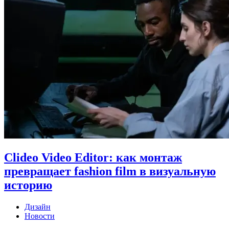
Clideo Video Editor: как монтаж
превращает fashion film в визуальную
историю
Дизайн
Новости