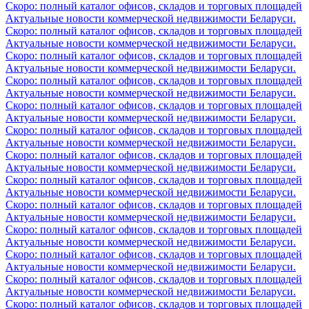
Скоро: полный каталог офисов, складов и торговых площадей
Актуальные новости коммерческой недвижимости Беларуси.
Скоро: полный каталог офисов, складов и торговых площадей
Актуальные новости коммерческой недвижимости Беларуси.
Скоро: полный каталог офисов, складов и торговых площадей
Актуальные новости коммерческой недвижимости Беларуси.
Скоро: полный каталог офисов, складов и торговых площадей
Актуальные новости коммерческой недвижимости Беларуси.
Скоро: полный каталог офисов, складов и торговых площадей
Актуальные новости коммерческой недвижимости Беларуси.
Скоро: полный каталог офисов, складов и торговых площадей
Актуальные новости коммерческой недвижимости Беларуси.
Скоро: полный каталог офисов, складов и торговых площадей
Актуальные новости коммерческой недвижимости Беларуси.
Скоро: полный каталог офисов, складов и торговых площадей
Актуальные новости коммерческой недвижимости Беларуси.
Скоро: полный каталог офисов, складов и торговых площадей
Актуальные новости коммерческой недвижимости Беларуси.
Скоро: полный каталог офисов, складов и торговых площадей
Актуальные новости коммерческой недвижимости Беларуси.
Скоро: полный каталог офисов, складов и торговых площадей
Актуальные новости коммерческой недвижимости Беларуси.
Скоро: полный каталог офисов, складов и торговых площадей
Актуальные новости коммерческой недвижимости Беларуси.
Скоро: полный каталог офисов, складов и торговых площадей