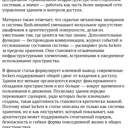
системам, а значит — работать как часть более широкой сети
управления зданием и контроля доступа.
Материал также отмечает, что скрытые механизмы запирания
и системы flush-mounted уменьшают визуальное присутствие
шкафчиков в архитектурной поверхности, делая их
уместными там, где ценятся чистые линии. Дополнительные
функции — беспроводная коммуникация, журнал событий и
отслеживание состояния системы — расширяют роль lockers
за пределы хранения. Они становятся отзывчивыми
инфраструктурными элементами, встроенными в ежедневное
использование пространства.
В финале статья формулирует ключевой вывод: современные
lockers поддерживают общий сдвиг от владения к доступу.
Здания все меньше организуются вокруг фиксированного
обладания пространством и все больше — вокруг временного
пользования и движения. Поскольку здания нередко
переживают сценарии, ради которых были изначально
созданы, такая адаптивность становится критически важной.
Поэтому smart lockers в статье описаны не только как системы
хранения, но и как инструмент, который показывает, как
архитектура может поддерживать спонтанный порядок,
безопасность и гибкие формы повседневной жизни в общих
пространствах.