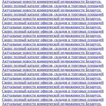
Актуальные новости коммерческой недвижимости Беларуси.
Скоро: полный каталог офисов, складов и торговых площадей
Актуальные новости коммерческой недвижимости Беларуси.
Скоро: полный каталог офисов, складов и торговых площадей
Актуальные новости коммерческой недвижимости Беларуси.
Скоро: полный каталог офисов, складов и торговых площадей
Актуальные новости коммерческой недвижимости Беларуси.
Скоро: полный каталог офисов, складов и торговых площадей
Актуальные новости коммерческой недвижимости Беларуси.
Скоро: полный каталог офисов, складов и торговых площадей
Актуальные новости коммерческой недвижимости Беларуси.
Скоро: полный каталог офисов, складов и торговых площадей
Актуальные новости коммерческой недвижимости Беларуси.
Скоро: полный каталог офисов, складов и торговых площадей
Актуальные новости коммерческой недвижимости Беларуси.
Скоро: полный каталог офисов, складов и торговых площадей
Актуальные новости коммерческой недвижимости Беларуси.
Скоро: полный каталог офисов, складов и торговых площадей
Актуальные новости коммерческой недвижимости Беларуси.
Скоро: полный каталог офисов, складов и торговых площадей
Актуальные новости коммерческой недвижимости Беларуси.
Скоро: полный каталог офисов, складов и торговых площадей
Актуальные новости коммерческой недвижимости Беларуси.
Скоро: полный каталог офисов, складов и торговых площадей
Актуальные новости коммерческой недвижимости Беларуси.