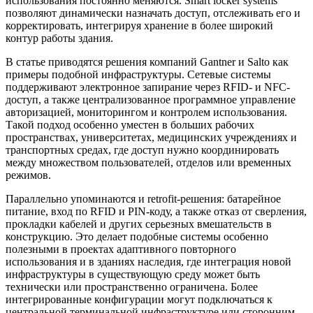
использования постоянно меняются. Smart locker systems
позволяют динамически назначать доступ, отслеживать его и
корректировать, интегрируя хранение в более широкий
контур работы здания.
В статье приводятся решения компаний Gantner и Salto как
примеры подобной инфраструктуры. Сетевые системы
поддерживают электронное запирание через RFID- и NFC-
доступ, а также централизованное программное управление
авторизацией, мониторингом и контролем использования.
Такой подход особенно уместен в больших рабочих
пространствах, университетах, медицинских учреждениях и
транспортных средах, где доступ нужно координировать
между множеством пользователей, отделов или временных
режимов.
Параллельно упоминаются и retrofit-решения: батарейное
питание, вход по RFID и PIN-коду, а также отказ от сверления,
прокладки кабелей и других серьезных вмешательств в
конструкцию. Это делает подобные системы особенно
полезными в проектах адаптивного повторного
использования и в зданиях наследия, где интеграция новой
инфраструктуры в существующую среду может быть
технически или пространственно ограничена. Более
интегрированные конфигурации могут подключаться к
центральной терминальной инфраструктуре или сторонним