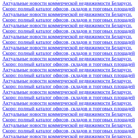
Актуальные новости коммерческой недвижимости Беларуси.
Скоро: полный каталог офисов, складов и торговых площадей
Актуальные новости коммерческой недвижимости Беларуси.
Скоро: полный каталог офисов, складов и торговых площадей
Актуальные новости коммерческой недвижимости Беларуси.
Скоро: полный каталог офисов, складов и торговых площадей
Актуальные новости коммерческой недвижимости Беларуси.
Скоро: полный каталог офисов, складов и торговых площадей
Актуальные новости коммерческой недвижимости Беларуси.
Скоро: полный каталог офисов, складов и торговых площадей
Актуальные новости коммерческой недвижимости Беларуси.
Скоро: полный каталог офисов, складов и торговых площадей
Актуальные новости коммерческой недвижимости Беларуси.
Скоро: полный каталог офисов, складов и торговых площадей
Актуальные новости коммерческой недвижимости Беларуси.
Скоро: полный каталог офисов, складов и торговых площадей
Актуальные новости коммерческой недвижимости Беларуси.
Скоро: полный каталог офисов, складов и торговых площадей
Актуальные новости коммерческой недвижимости Беларуси.
Скоро: полный каталог офисов, складов и торговых площадей
Актуальные новости коммерческой недвижимости Беларуси.
Скоро: полный каталог офисов, складов и торговых площадей
Актуальные новости коммерческой недвижимости Беларуси.
Скоро: полный каталог офисов, складов и торговых площадей
Актуальные новости коммерческой недвижимости Беларуси.