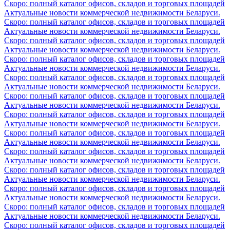
Скоро: полный каталог офисов, складов и торговых площадей
Актуальные новости коммерческой недвижимости Беларуси.
Скоро: полный каталог офисов, складов и торговых площадей
Актуальные новости коммерческой недвижимости Беларуси.
Скоро: полный каталог офисов, складов и торговых площадей
Актуальные новости коммерческой недвижимости Беларуси.
Скоро: полный каталог офисов, складов и торговых площадей
Актуальные новости коммерческой недвижимости Беларуси.
Скоро: полный каталог офисов, складов и торговых площадей
Актуальные новости коммерческой недвижимости Беларуси.
Скоро: полный каталог офисов, складов и торговых площадей
Актуальные новости коммерческой недвижимости Беларуси.
Скоро: полный каталог офисов, складов и торговых площадей
Актуальные новости коммерческой недвижимости Беларуси.
Скоро: полный каталог офисов, складов и торговых площадей
Актуальные новости коммерческой недвижимости Беларуси.
Скоро: полный каталог офисов, складов и торговых площадей
Актуальные новости коммерческой недвижимости Беларуси.
Скоро: полный каталог офисов, складов и торговых площадей
Актуальные новости коммерческой недвижимости Беларуси.
Скоро: полный каталог офисов, складов и торговых площадей
Актуальные новости коммерческой недвижимости Беларуси.
Скоро: полный каталог офисов, складов и торговых площадей
Актуальные новости коммерческой недвижимости Беларуси.
Скоро: полный каталог офисов, складов и торговых площадей