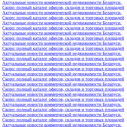
Актуальные новости коммерческой недвижимости Беларуси.
Скоро: полный каталог офисов, складов и торговых площадей
Актуальные новости коммерческой недвижимости Беларуси.
Скоро: полный каталог офисов, складов и торговых площадей
Актуальные новости коммерческой недвижимости Беларуси.
Скоро: полный каталог офисов, складов и торговых площадей
Актуальные новости коммерческой недвижимости Беларуси.
Скоро: полный каталог офисов, складов и торговых площадей
Актуальные новости коммерческой недвижимости Беларуси.
Скоро: полный каталог офисов, складов и торговых площадей
Актуальные новости коммерческой недвижимости Беларуси.
Скоро: полный каталог офисов, складов и торговых площадей
Актуальные новости коммерческой недвижимости Беларуси.
Скоро: полный каталог офисов, складов и торговых площадей
Актуальные новости коммерческой недвижимости Беларуси.
Скоро: полный каталог офисов, складов и торговых площадей
Актуальные новости коммерческой недвижимости Беларуси.
Скоро: полный каталог офисов, складов и торговых площадей
Актуальные новости коммерческой недвижимости Беларуси.
Скоро: полный каталог офисов, складов и торговых площадей
Актуальные новости коммерческой недвижимости Беларуси.
Скоро: полный каталог офисов, складов и торговых площадей
Актуальные новости коммерческой недвижимости Беларуси.
Скоро: полный каталог офисов, складов и торговых площадей
Актуальные новости коммерческой недвижимости Беларуси.