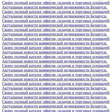
Скоро: полный каталог офисов, складов и торговых площадей
Актуальные новости коммерческой недвижимости Беларуси.
Скоро: полный каталог офисов, складов и торговых площадей
Актуальные новости коммерческой недвижимости Беларуси.
Скоро: полный каталог офисов, складов и торговых площадей
Актуальные новости коммерческой недвижимости Беларуси.
Скоро: полный каталог офисов, складов и торговых площадей
Актуальные новости коммерческой недвижимости Беларуси.
Скоро: полный каталог офисов, складов и торговых площадей
Актуальные новости коммерческой недвижимости Беларуси.
Скоро: полный каталог офисов, складов и торговых площадей
Актуальные новости коммерческой недвижимости Беларуси.
Скоро: полный каталог офисов, складов и торговых площадей
Актуальные новости коммерческой недвижимости Беларуси.
Скоро: полный каталог офисов, складов и торговых площадей
Актуальные новости коммерческой недвижимости Беларуси.
Скоро: полный каталог офисов, складов и торговых площадей
Актуальные новости коммерческой недвижимости Беларуси.
Скоро: полный каталог офисов, складов и торговых площадей
Актуальные новости коммерческой недвижимости Беларуси.
Скоро: полный каталог офисов, складов и торговых площадей
Актуальные новости коммерческой недвижимости Беларуси.
Скоро: полный каталог офисов, складов и торговых площадей
Актуальные новости коммерческой недвижимости Беларуси.
Скоро: полный каталог офисов, складов и торговых площадей