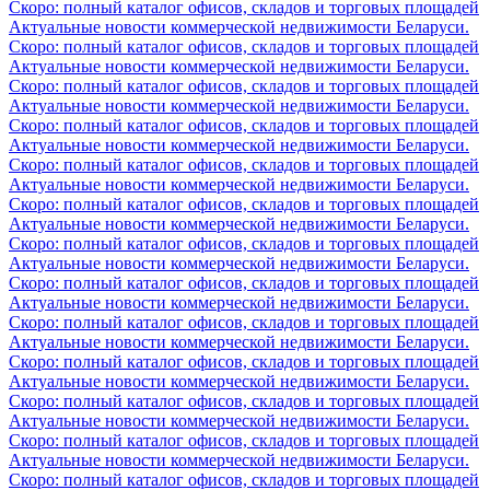
Скоро: полный каталог офисов, складов и торговых площадей
Актуальные новости коммерческой недвижимости Беларуси.
Скоро: полный каталог офисов, складов и торговых площадей
Актуальные новости коммерческой недвижимости Беларуси.
Скоро: полный каталог офисов, складов и торговых площадей
Актуальные новости коммерческой недвижимости Беларуси.
Скоро: полный каталог офисов, складов и торговых площадей
Актуальные новости коммерческой недвижимости Беларуси.
Скоро: полный каталог офисов, складов и торговых площадей
Актуальные новости коммерческой недвижимости Беларуси.
Скоро: полный каталог офисов, складов и торговых площадей
Актуальные новости коммерческой недвижимости Беларуси.
Скоро: полный каталог офисов, складов и торговых площадей
Актуальные новости коммерческой недвижимости Беларуси.
Скоро: полный каталог офисов, складов и торговых площадей
Актуальные новости коммерческой недвижимости Беларуси.
Скоро: полный каталог офисов, складов и торговых площадей
Актуальные новости коммерческой недвижимости Беларуси.
Скоро: полный каталог офисов, складов и торговых площадей
Актуальные новости коммерческой недвижимости Беларуси.
Скоро: полный каталог офисов, складов и торговых площадей
Актуальные новости коммерческой недвижимости Беларуси.
Скоро: полный каталог офисов, складов и торговых площадей
Актуальные новости коммерческой недвижимости Беларуси.
Скоро: полный каталог офисов, складов и торговых площадей