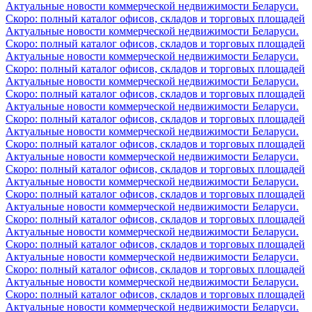
Актуальные новости коммерческой недвижимости Беларуси.
Скоро: полный каталог офисов, складов и торговых площадей
Актуальные новости коммерческой недвижимости Беларуси.
Скоро: полный каталог офисов, складов и торговых площадей
Актуальные новости коммерческой недвижимости Беларуси.
Скоро: полный каталог офисов, складов и торговых площадей
Актуальные новости коммерческой недвижимости Беларуси.
Скоро: полный каталог офисов, складов и торговых площадей
Актуальные новости коммерческой недвижимости Беларуси.
Скоро: полный каталог офисов, складов и торговых площадей
Актуальные новости коммерческой недвижимости Беларуси.
Скоро: полный каталог офисов, складов и торговых площадей
Актуальные новости коммерческой недвижимости Беларуси.
Скоро: полный каталог офисов, складов и торговых площадей
Актуальные новости коммерческой недвижимости Беларуси.
Скоро: полный каталог офисов, складов и торговых площадей
Актуальные новости коммерческой недвижимости Беларуси.
Скоро: полный каталог офисов, складов и торговых площадей
Актуальные новости коммерческой недвижимости Беларуси.
Скоро: полный каталог офисов, складов и торговых площадей
Актуальные новости коммерческой недвижимости Беларуси.
Скоро: полный каталог офисов, складов и торговых площадей
Актуальные новости коммерческой недвижимости Беларуси.
Скоро: полный каталог офисов, складов и торговых площадей
Актуальные новости коммерческой недвижимости Беларуси.