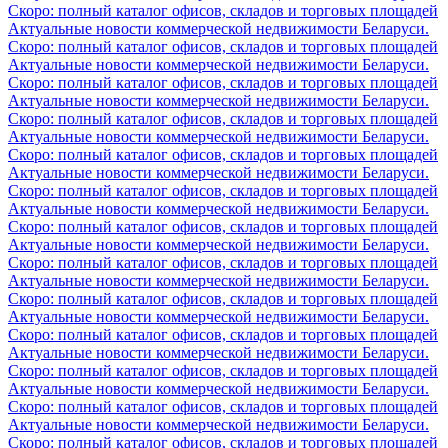
Скоро: полный каталог офисов, складов и торговых площадей
Актуальные новости коммерческой недвижимости Беларуси.
Скоро: полный каталог офисов, складов и торговых площадей
Актуальные новости коммерческой недвижимости Беларуси.
Скоро: полный каталог офисов, складов и торговых площадей
Актуальные новости коммерческой недвижимости Беларуси.
Скоро: полный каталог офисов, складов и торговых площадей
Актуальные новости коммерческой недвижимости Беларуси.
Скоро: полный каталог офисов, складов и торговых площадей
Актуальные новости коммерческой недвижимости Беларуси.
Скоро: полный каталог офисов, складов и торговых площадей
Актуальные новости коммерческой недвижимости Беларуси.
Скоро: полный каталог офисов, складов и торговых площадей
Актуальные новости коммерческой недвижимости Беларуси.
Скоро: полный каталог офисов, складов и торговых площадей
Актуальные новости коммерческой недвижимости Беларуси.
Скоро: полный каталог офисов, складов и торговых площадей
Актуальные новости коммерческой недвижимости Беларуси.
Скоро: полный каталог офисов, складов и торговых площадей
Актуальные новости коммерческой недвижимости Беларуси.
Скоро: полный каталог офисов, складов и торговых площадей
Актуальные новости коммерческой недвижимости Беларуси.
Скоро: полный каталог офисов, складов и торговых площадей
Актуальные новости коммерческой недвижимости Беларуси.
Скоро: полный каталог офисов, складов и торговых площадей