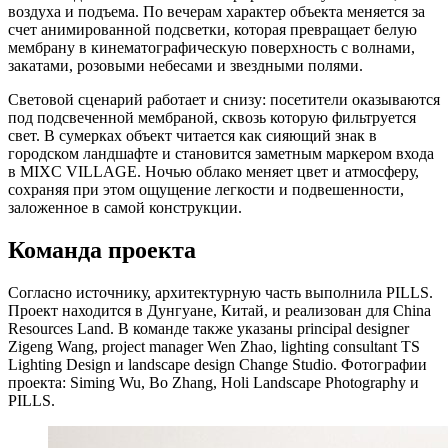
воздуха и подъема. По вечерам характер объекта меняется за
счет анимированной подсветки, которая превращает белую
мембрану в кинематографическую поверхность с волнами,
закатами, розовыми небесами и звездными полями.
Световой сценарий работает и снизу: посетители оказываются
под подсвеченной мембраной, сквозь которую фильтруется
свет. В сумерках объект читается как сияющий знак в
городском ландшафте и становится заметным маркером входа
в MIXC VILLAGE. Ночью облако меняет цвет и атмосферу,
сохраняя при этом ощущение легкости и подвешенности,
заложенное в самой конструкции.
Команда проекта
Согласно источнику, архитектурную часть выполнила PILLS.
Проект находится в Дунгуане, Китай, и реализован для China
Resources Land. В команде также указаны principal designer
Zigeng Wang, project manager Wen Zhao, lighting consultant TS
Lighting Design и landscape design Change Studio. Фотографии
проекта: Siming Wu, Bo Zhang, Holi Landscape Photography и
PILLS.