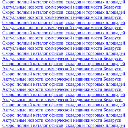
Скоро: полный каталог офисов, складов и торговых площадей
Актуальные новости коммерческой недвижимости Беларуси.
Скоро: полный каталог офисов, складов и торговых площадей
Актуальные новости коммерческой недвижимости Беларуси.
Скоро: полный каталог офисов, складов и торговых площадей
Актуальные новости коммерческой недвижимости Беларуси.
Скоро: полный каталог офисов, складов и торговых площадей
Актуальные новости коммерческой недвижимости Беларуси.
Скоро: полный каталог офисов, складов и торговых площадей
Актуальные новости коммерческой недвижимости Беларуси.
Скоро: полный каталог офисов, складов и торговых площадей
Актуальные новости коммерческой недвижимости Беларуси.
Скоро: полный каталог офисов, складов и торговых площадей
Актуальные новости коммерческой недвижимости Беларуси.
Скоро: полный каталог офисов, складов и торговых площадей
Актуальные новости коммерческой недвижимости Беларуси.
Скоро: полный каталог офисов, складов и торговых площадей
Актуальные новости коммерческой недвижимости Беларуси.
Скоро: полный каталог офисов, складов и торговых площадей
Актуальные новости коммерческой недвижимости Беларуси.
Скоро: полный каталог офисов, складов и торговых площадей
Актуальные новости коммерческой недвижимости Беларуси.
Скоро: полный каталог офисов, складов и торговых площадей
Актуальные новости коммерческой недвижимости Беларуси.
Скоро: полный каталог офисов, складов и торговых площадей