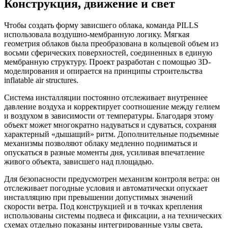
Конструкция, движение и свет
Чтобы создать форму зависшего облака, команда PILLS
использовала воздушно-мембранную логику. Мягкая
геометрия облаков была преобразована в кольцевой объем из
восьми сферических поверхностей, соединенных в единую
мембранную структуру. Проект разработан с помощью 3D-
моделирования и опирается на принципы строительства
inflatable air structures.
Система инсталляции постоянно отслеживает внутреннее
давление воздуха и корректирует соотношение между гелием
и воздухом в зависимости от температуры. Благодаря этому
объект может многократно надуваться и сдуваться, сохраняя
характерный «дышащий» ритм. Дополнительные подъемные
механизмы позволяют облаку медленно подниматься и
опускаться в разные моменты дня, усиливая впечатление
живого объекта, зависшего над площадью.
Для безопасности предусмотрен механизм контроля ветра: он
отслеживает погодные условия и автоматически опускает
инсталляцию при превышении допустимых значений
скорости ветра. Под конструкцией и в точках крепления
использованы системы подвеса и фиксации, а на технических
схемах отдельно показаны интегрированные узлы света,