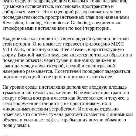
будто следуют за дрейфующим облаком к точке назначения,
где можно остановиться, исследовать пространство и
собираться вместе. Этот сценарий разворачивается через
последовательность пространственных глав под названиями
Revelation, Landing, Encounters и Gathering, соединенных
атмосферными инсталляциями по всей территории.
Входное облако становится своего рода визуальной печатью
этой истории. Оно помогает перевести философию MIXC
VILLAGE, описанную как «free at ease», в архитектурную
форму. Важной частью замысла является не только образ, но и
поведение объекта: через туман и динамику движения
граница между архитектурой, средой и сценографией
намеренно размывается. Посетителей поощряют задержаться
под конструкцией, а не просто проходить сквозь нее.
На уровне среды инсталляция дополняет входную площадь
туманом и системой увлажнения. В результате пространство
вокруг облака воспринимается как более мягкое и текучее, а
само сооружение становится не просто знаком, но и
микроклиматическим устройством. Источник отдельно
отмечает, что система тумана работает совместно с динамикой
объекта и усиливает эффект пребывания внутри облачного
поля у земли.