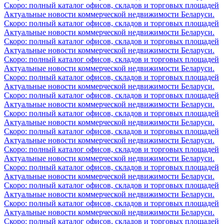
Скоро: полный каталог офисов, складов и торговых площадей
Актуальные новости коммерческой недвижимости Беларуси.
Скоро: полный каталог офисов, складов и торговых площадей
Актуальные новости коммерческой недвижимости Беларуси.
Скоро: полный каталог офисов, складов и торговых площадей
Актуальные новости коммерческой недвижимости Беларуси.
Скоро: полный каталог офисов, складов и торговых площадей
Актуальные новости коммерческой недвижимости Беларуси.
Скоро: полный каталог офисов, складов и торговых площадей
Актуальные новости коммерческой недвижимости Беларуси.
Скоро: полный каталог офисов, складов и торговых площадей
Актуальные новости коммерческой недвижимости Беларуси.
Скоро: полный каталог офисов, складов и торговых площадей
Актуальные новости коммерческой недвижимости Беларуси.
Скоро: полный каталог офисов, складов и торговых площадей
Актуальные новости коммерческой недвижимости Беларуси.
Скоро: полный каталог офисов, складов и торговых площадей
Актуальные новости коммерческой недвижимости Беларуси.
Скоро: полный каталог офисов, складов и торговых площадей
Актуальные новости коммерческой недвижимости Беларуси.
Скоро: полный каталог офисов, складов и торговых площадей
Актуальные новости коммерческой недвижимости Беларуси.
Скоро: полный каталог офисов, складов и торговых площадей
Актуальные новости коммерческой недвижимости Беларуси.
Скоро: полный каталог офисов, складов и торговых площадей