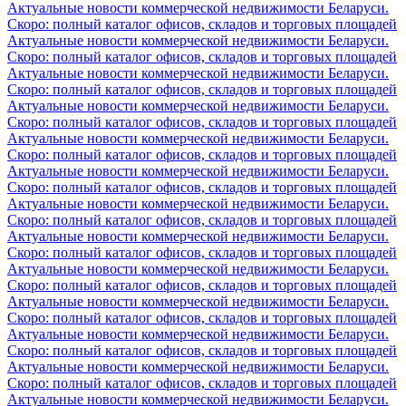
Актуальные новости коммерческой недвижимости Беларуси.
Скоро: полный каталог офисов, складов и торговых площадей
Актуальные новости коммерческой недвижимости Беларуси.
Скоро: полный каталог офисов, складов и торговых площадей
Актуальные новости коммерческой недвижимости Беларуси.
Скоро: полный каталог офисов, складов и торговых площадей
Актуальные новости коммерческой недвижимости Беларуси.
Скоро: полный каталог офисов, складов и торговых площадей
Актуальные новости коммерческой недвижимости Беларуси.
Скоро: полный каталог офисов, складов и торговых площадей
Актуальные новости коммерческой недвижимости Беларуси.
Скоро: полный каталог офисов, складов и торговых площадей
Актуальные новости коммерческой недвижимости Беларуси.
Скоро: полный каталог офисов, складов и торговых площадей
Актуальные новости коммерческой недвижимости Беларуси.
Скоро: полный каталог офисов, складов и торговых площадей
Актуальные новости коммерческой недвижимости Беларуси.
Скоро: полный каталог офисов, складов и торговых площадей
Актуальные новости коммерческой недвижимости Беларуси.
Скоро: полный каталог офисов, складов и торговых площадей
Актуальные новости коммерческой недвижимости Беларуси.
Скоро: полный каталог офисов, складов и торговых площадей
Актуальные новости коммерческой недвижимости Беларуси.
Скоро: полный каталог офисов, складов и торговых площадей
Актуальные новости коммерческой недвижимости Беларуси.