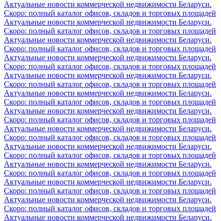
Актуальные новости коммерческой недвижимости Беларуси.
Скоро: полный каталог офисов, складов и торговых площадей
Актуальные новости коммерческой недвижимости Беларуси.
Скоро: полный каталог офисов, складов и торговых площадей
Актуальные новости коммерческой недвижимости Беларуси.
Скоро: полный каталог офисов, складов и торговых площадей
Актуальные новости коммерческой недвижимости Беларуси.
Скоро: полный каталог офисов, складов и торговых площадей
Актуальные новости коммерческой недвижимости Беларуси.
Скоро: полный каталог офисов, складов и торговых площадей
Актуальные новости коммерческой недвижимости Беларуси.
Скоро: полный каталог офисов, складов и торговых площадей
Актуальные новости коммерческой недвижимости Беларуси.
Скоро: полный каталог офисов, складов и торговых площадей
Актуальные новости коммерческой недвижимости Беларуси.
Скоро: полный каталог офисов, складов и торговых площадей
Актуальные новости коммерческой недвижимости Беларуси.
Скоро: полный каталог офисов, складов и торговых площадей
Актуальные новости коммерческой недвижимости Беларуси.
Скоро: полный каталог офисов, складов и торговых площадей
Актуальные новости коммерческой недвижимости Беларуси.
Скоро: полный каталог офисов, складов и торговых площадей
Актуальные новости коммерческой недвижимости Беларуси.
Скоро: полный каталог офисов, складов и торговых площадей
Актуальные новости коммерческой недвижимости Беларуси.