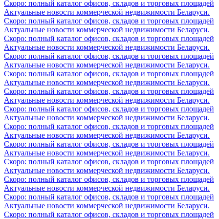
Скоро: полный каталог офисов, складов и торговых площадей
Актуальные новости коммерческой недвижимости Беларуси.
Скоро: полный каталог офисов, складов и торговых площадей
Актуальные новости коммерческой недвижимости Беларуси.
Скоро: полный каталог офисов, складов и торговых площадей
Актуальные новости коммерческой недвижимости Беларуси.
Скоро: полный каталог офисов, складов и торговых площадей
Актуальные новости коммерческой недвижимости Беларуси.
Скоро: полный каталог офисов, складов и торговых площадей
Актуальные новости коммерческой недвижимости Беларуси.
Скоро: полный каталог офисов, складов и торговых площадей
Актуальные новости коммерческой недвижимости Беларуси.
Скоро: полный каталог офисов, складов и торговых площадей
Актуальные новости коммерческой недвижимости Беларуси.
Скоро: полный каталог офисов, складов и торговых площадей
Актуальные новости коммерческой недвижимости Беларуси.
Скоро: полный каталог офисов, складов и торговых площадей
Актуальные новости коммерческой недвижимости Беларуси.
Скоро: полный каталог офисов, складов и торговых площадей
Актуальные новости коммерческой недвижимости Беларуси.
Скоро: полный каталог офисов, складов и торговых площадей
Актуальные новости коммерческой недвижимости Беларуси.
Скоро: полный каталог офисов, складов и торговых площадей
Актуальные новости коммерческой недвижимости Беларуси.
Скоро: полный каталог офисов, складов и торговых площадей