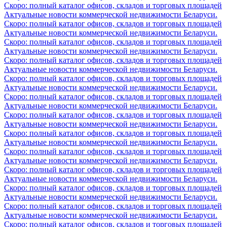
Скоро: полный каталог офисов, складов и торговых площадей
Актуальные новости коммерческой недвижимости Беларуси.
Скоро: полный каталог офисов, складов и торговых площадей
Актуальные новости коммерческой недвижимости Беларуси.
Скоро: полный каталог офисов, складов и торговых площадей
Актуальные новости коммерческой недвижимости Беларуси.
Скоро: полный каталог офисов, складов и торговых площадей
Актуальные новости коммерческой недвижимости Беларуси.
Скоро: полный каталог офисов, складов и торговых площадей
Актуальные новости коммерческой недвижимости Беларуси.
Скоро: полный каталог офисов, складов и торговых площадей
Актуальные новости коммерческой недвижимости Беларуси.
Скоро: полный каталог офисов, складов и торговых площадей
Актуальные новости коммерческой недвижимости Беларуси.
Скоро: полный каталог офисов, складов и торговых площадей
Актуальные новости коммерческой недвижимости Беларуси.
Скоро: полный каталог офисов, складов и торговых площадей
Актуальные новости коммерческой недвижимости Беларуси.
Скоро: полный каталог офисов, складов и торговых площадей
Актуальные новости коммерческой недвижимости Беларуси.
Скоро: полный каталог офисов, складов и торговых площадей
Актуальные новости коммерческой недвижимости Беларуси.
Скоро: полный каталог офисов, складов и торговых площадей
Актуальные новости коммерческой недвижимости Беларуси.
Скоро: полный каталог офисов, складов и торговых площадей