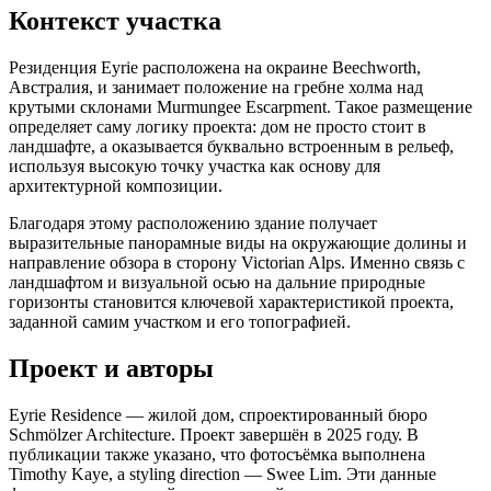
Контекст участка
Резиденция Eyrie расположена на окраине Beechworth,
Австралия, и занимает положение на гребне холма над
крутыми склонами Murmungee Escarpment. Такое размещение
определяет саму логику проекта: дом не просто стоит в
ландшафте, а оказывается буквально встроенным в рельеф,
используя высокую точку участка как основу для
архитектурной композиции.
Благодаря этому расположению здание получает
выразительные панорамные виды на окружающие долины и
направление обзора в сторону Victorian Alps. Именно связь с
ландшафтом и визуальной осью на дальние природные
горизонты становится ключевой характеристикой проекта,
заданной самим участком и его топографией.
Проект и авторы
Eyrie Residence — жилой дом, спроектированный бюро
Schmölzer Architecture. Проект завершён в 2025 году. В
публикации также указано, что фотосъёмка выполнена
Timothy Kaye, а styling direction — Swee Lim. Эти данные