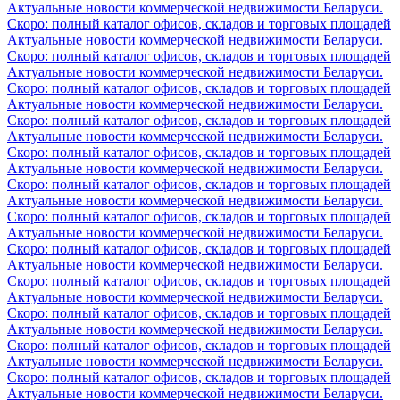
Актуальные новости коммерческой недвижимости Беларуси.
Скоро: полный каталог офисов, складов и торговых площадей
Актуальные новости коммерческой недвижимости Беларуси.
Скоро: полный каталог офисов, складов и торговых площадей
Актуальные новости коммерческой недвижимости Беларуси.
Скоро: полный каталог офисов, складов и торговых площадей
Актуальные новости коммерческой недвижимости Беларуси.
Скоро: полный каталог офисов, складов и торговых площадей
Актуальные новости коммерческой недвижимости Беларуси.
Скоро: полный каталог офисов, складов и торговых площадей
Актуальные новости коммерческой недвижимости Беларуси.
Скоро: полный каталог офисов, складов и торговых площадей
Актуальные новости коммерческой недвижимости Беларуси.
Скоро: полный каталог офисов, складов и торговых площадей
Актуальные новости коммерческой недвижимости Беларуси.
Скоро: полный каталог офисов, складов и торговых площадей
Актуальные новости коммерческой недвижимости Беларуси.
Скоро: полный каталог офисов, складов и торговых площадей
Актуальные новости коммерческой недвижимости Беларуси.
Скоро: полный каталог офисов, складов и торговых площадей
Актуальные новости коммерческой недвижимости Беларуси.
Скоро: полный каталог офисов, складов и торговых площадей
Актуальные новости коммерческой недвижимости Беларуси.
Скоро: полный каталог офисов, складов и торговых площадей
Актуальные новости коммерческой недвижимости Беларуси.