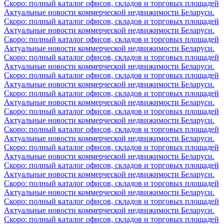
Скоро: полный каталог офисов, складов и торговых площадей
Актуальные новости коммерческой недвижимости Беларуси.
Скоро: полный каталог офисов, складов и торговых площадей
Актуальные новости коммерческой недвижимости Беларуси.
Скоро: полный каталог офисов, складов и торговых площадей
Актуальные новости коммерческой недвижимости Беларуси.
Скоро: полный каталог офисов, складов и торговых площадей
Актуальные новости коммерческой недвижимости Беларуси.
Скоро: полный каталог офисов, складов и торговых площадей
Актуальные новости коммерческой недвижимости Беларуси.
Скоро: полный каталог офисов, складов и торговых площадей
Актуальные новости коммерческой недвижимости Беларуси.
Скоро: полный каталог офисов, складов и торговых площадей
Актуальные новости коммерческой недвижимости Беларуси.
Скоро: полный каталог офисов, складов и торговых площадей
Актуальные новости коммерческой недвижимости Беларуси.
Скоро: полный каталог офисов, складов и торговых площадей
Актуальные новости коммерческой недвижимости Беларуси.
Скоро: полный каталог офисов, складов и торговых площадей
Актуальные новости коммерческой недвижимости Беларуси.
Скоро: полный каталог офисов, складов и торговых площадей
Актуальные новости коммерческой недвижимости Беларуси.
Скоро: полный каталог офисов, складов и торговых площадей
Актуальные новости коммерческой недвижимости Беларуси.
Скоро: полный каталог офисов, складов и торговых площадей