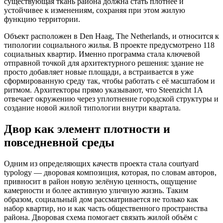
существующая ткань района должна стать плотнее и
устойчивее к изменениям, сохраняя при этом жилую
функцию территории.
Объект расположен в Den Haag, The Netherlands, и относится к
типологии социального жилья. В проекте предусмотрено 118
социальных квартир. Именно программа стала ключевой
отправной точкой для архитектурного решения: здание не
просто добавляет новые площади, а встраивается в уже
сформированную среду так, чтобы работать с её масштабом и
ритмом. Архитекторы прямо указывают, что Steenzicht 1A
отвечает окружению через уплотнение городской структуры и
создание новой жилой типологии внутри квартала.
Двор как элемент плотности и
повседневной среды
Одним из определяющих качеств проекта стала courtyard
typology — дворовая композиция, которая, по словам авторов,
привносит в район новую зелёную ценность, ощущение
камерности и более активную уличную жизнь. Таким
образом, социальный дом рассматривается не только как
набор квартир, но и как часть общественного пространства
района. Дворовая схема помогает связать жилой объём с