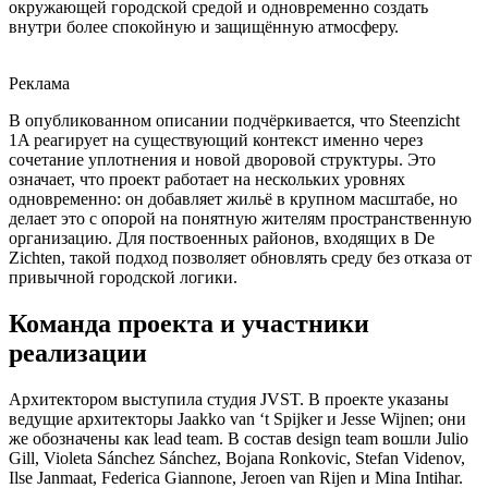
окружающей городской средой и одновременно создать
внутри более спокойную и защищённую атмосферу.
Реклама
В опубликованном описании подчёркивается, что Steenzicht
1A реагирует на существующий контекст именно через
сочетание уплотнения и новой дворовой структуры. Это
означает, что проект работает на нескольких уровнях
одновременно: он добавляет жильё в крупном масштабе, но
делает это с опорой на понятную жителям пространственную
организацию. Для поствоенных районов, входящих в De
Zichten, такой подход позволяет обновлять среду без отказа от
привычной городской логики.
Команда проекта и участники
реализации
Архитектором выступила студия JVST. В проекте указаны
ведущие архитекторы Jaakko van ‘t Spijker и Jesse Wijnen; они
же обозначены как lead team. В состав design team вошли Julio
Gill, Violeta Sánchez Sánchez, Bojana Ronkovic, Stefan Videnov,
Ilse Janmaat, Federica Giannone, Jeroen van Rijen и Mina Intihar.