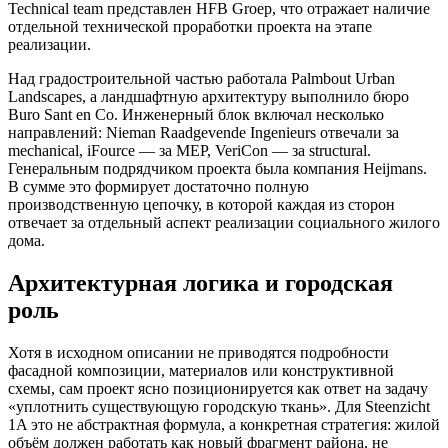
Technical team представлен HFB Groep, что отражает наличие
отдельной технической проработки проекта на этапе
реализации.
Над градостроительной частью работала Palmbout Urban
Landscapes, а ландшафтную архитектуру выполнило бюро
Buro Sant en Co. Инженерный блок включал несколько
направлений: Nieman Raadgevende Ingenieurs отвечали за
mechanical, iFource — за MEP, VeriCon — за structural.
Генеральным подрядчиком проекта была компания Heijmans.
В сумме это формирует достаточно полную
производственную цепочку, в которой каждая из сторон
отвечает за отдельный аспект реализации социального жилого
дома.
Архитектурная логика и городская
роль
Хотя в исходном описании не приводятся подробности
фасадной композиции, материалов или конструктивной
схемы, сам проект ясно позиционируется как ответ на задачу
«уплотнить существующую городскую ткань». Для Steenzicht
1A это не абстрактная формула, а конкретная стратегия: жилой
объём должен работать как новый фрагмент района, не