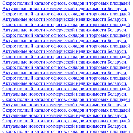
Скоро: полный каталог офисов, складов и торговых площадей
Актуальные новости коммерческой недвижимости Беларуси.
Скоро: полный каталог офисов, складов и торговых площадей
Актуальные новости коммерческой недвижимости Беларуси.
Скоро: полный каталог офисов, складов и торговых площадей
Актуальные новости коммерческой недвижимости Беларуси.
Скоро: полный каталог офисов, складов и торговых площадей
Актуальные новости коммерческой недвижимости Беларуси.
Скоро: полный каталог офисов, складов и торговых площадей
Актуальные новости коммерческой недвижимости Беларуси.
Скоро: полный каталог офисов, складов и торговых площадей
Актуальные новости коммерческой недвижимости Беларуси.
Скоро: полный каталог офисов, складов и торговых площадей
Актуальные новости коммерческой недвижимости Беларуси.
Скоро: полный каталог офисов, складов и торговых площадей
Актуальные новости коммерческой недвижимости Беларуси.
Скоро: полный каталог офисов, складов и торговых площадей
Актуальные новости коммерческой недвижимости Беларуси.
Скоро: полный каталог офисов, складов и торговых площадей
Актуальные новости коммерческой недвижимости Беларуси.
Скоро: полный каталог офисов, складов и торговых площадей
Актуальные новости коммерческой недвижимости Беларуси.
Скоро: полный каталог офисов, складов и торговых площадей
Актуальные новости коммерческой недвижимости Беларуси.
Скоро: полный каталог офисов, складов и торговых площадей